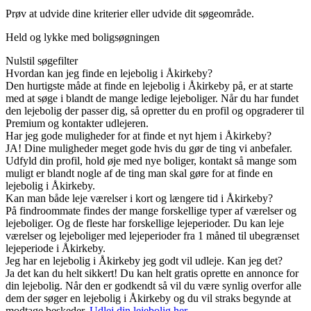
Prøv at udvide dine kriterier eller udvide dit søgeområde.
Held og lykke med boligsøgningen
Nulstil søgefilter
Hvordan kan jeg finde en lejebolig i Åkirkeby?
Den hurtigste måde at finde en lejebolig i Åkirkeby på, er at starte
med at søge i blandt de mange ledige lejeboliger. Når du har fundet
den lejebolig der passer dig, så opretter du en profil og opgraderer til
Premium og kontakter udlejeren.
Har jeg gode muligheder for at finde et nyt hjem i Åkirkeby?
JA! Dine muligheder meget gode hvis du gør de ting vi anbefaler.
Udfyld din profil, hold øje med nye boliger, kontakt så mange som
muligt er blandt nogle af de ting man skal gøre for at finde en
lejebolig i Åkirkeby.
Kan man både leje værelser i kort og længere tid i Åkirkeby?
På findroommate findes der mange forskellige typer af værelser og
lejeboliger. Og de fleste har forskellige lejeperioder. Du kan leje
værelser og lejeboliger med lejeperioder fra 1 måned til ubegrænset
lejeperiode i Åkirkeby.
Jeg har en lejebolig i Åkirkeby jeg godt vil udleje. Kan jeg det?
Ja det kan du helt sikkert! Du kan helt gratis oprette en annonce for
din lejebolig. Når den er godkendt så vil du være synlig overfor alle
dem der søger en lejebolig i Åkirkeby og du vil straks begynde at
modtage beskeder.
Udlej din lejebolig her