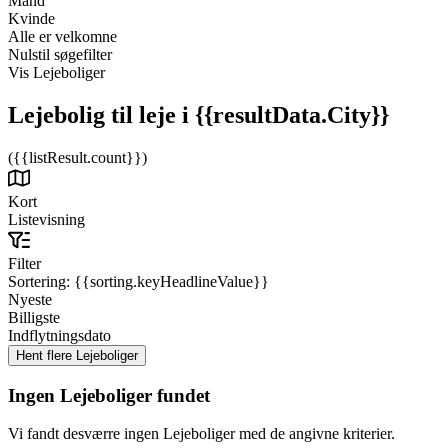
Mand
Kvinde
Alle er velkomne
Nulstil søgefilter
Vis Lejeboliger
Lejebolig til leje
i {{resultData.City}}
({{listResult.count}})
Kort
Listevisning
Filter
Sortering:
{{sorting.keyHeadlineValue}}
Nyeste
Billigste
Indflytningsdato
Ingen Lejeboliger fundet
Vi fandt desværre ingen Lejeboliger med de angivne kriterier.