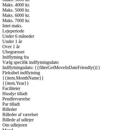
Maks. 4000 kr.
Maks. 5000 kr.
Maks. 6000 kr.
Maks. 7000 kr.
Intet maks.
Lejeperiode
Under 6 måneder
Under 1 år
Over 1 år
Ubegrænset
Indflytning fra
Vælg specifik indflytningsdato
Indflytningsdato: {{filterGetMoveInDateFriendly()}}
Fleksibel indflytning
{{item.MonthName}}
{{item.Year}}
Faciliteter
Husdyr tilladt
Pendlerværelse
Par tilladt
Billeder
Billeder af værelset
Billede af udlejer
Om udlejeren