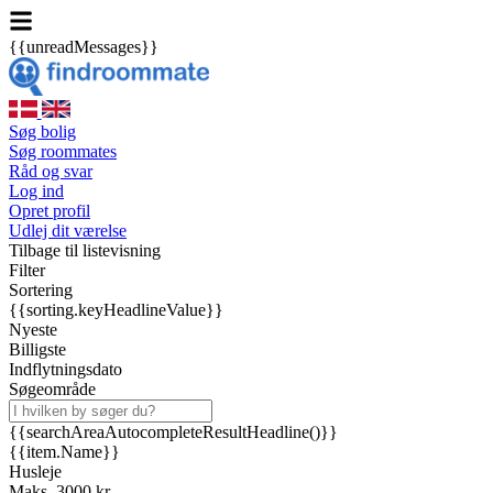
{{unreadMessages}}
Søg bolig
Søg roommates
Råd og svar
Log ind
Opret profil
Udlej dit værelse
Tilbage til listevisning
Filter
Sortering
{{sorting.keyHeadlineValue}}
Nyeste
Billigste
Indflytningsdato
Søgeområde
{{searchAreaAutocompleteResultHeadline()}}
{{item.Name}}
Husleje
Maks. 3000 kr.