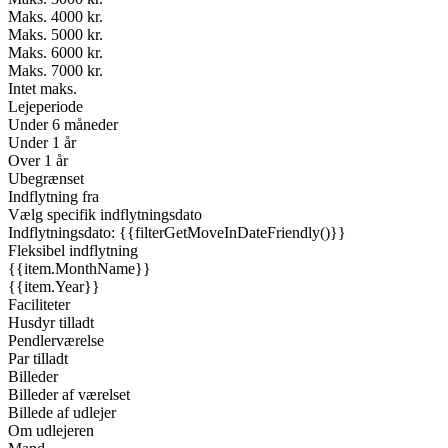
Maks. 4000 kr.
Maks. 5000 kr.
Maks. 6000 kr.
Maks. 7000 kr.
Intet maks.
Lejeperiode
Under 6 måneder
Under 1 år
Over 1 år
Ubegrænset
Indflytning fra
Vælg specifik indflytningsdato
Indflytningsdato: {{filterGetMoveInDateFriendly()}}
Fleksibel indflytning
{{item.MonthName}}
{{item.Year}}
Faciliteter
Husdyr tilladt
Pendlerværelse
Par tilladt
Billeder
Billeder af værelset
Billede af udlejer
Om udlejeren