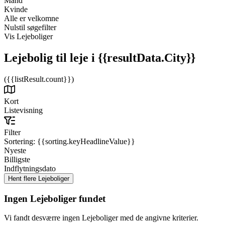
Mand
Kvinde
Alle er velkomne
Nulstil søgefilter
Vis Lejeboliger
Lejebolig til leje
i {{resultData.City}}
({{listResult.count}})
Kort
Listevisning
Filter
Sortering:
{{sorting.keyHeadlineValue}}
Nyeste
Billigste
Indflytningsdato
Ingen Lejeboliger fundet
Vi fandt desværre ingen Lejeboliger med de angivne kriterier.