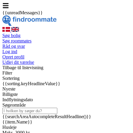
{{unreadMessages}}
Søg bolig
Søg roommates
Råd og svar
Log ind
Opret profil
Udlej dit værelse
Tilbage til listevisning
Filter
Sortering
{{sorting.keyHeadlineValue}}
Nyeste
Billigste
Indflytningsdato
Søgeområde
{{searchAreaAutocompleteResultHeadline()}}
{{item.Name}}
Husleje
Maks. 3000 kr.