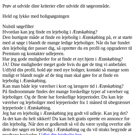
Prøv at udvide dine kriterier eller udvide dit søgeområde.
Held og lykke med boligsøgningen
Nulstil søgefilter
Hvordan kan jeg finde en lejebolig i Ærøskøbing?
Den hurtigste måde at finde en lejebolig i Ærøskøbing på, er at starte
med at søge i blandt de mange ledige lejeboliger. Når du har fundet
den lejebolig der passer dig, så opretter du en profil og opgraderer til
Premium og kontakter udlejeren.
Har jeg gode muligheder for at finde et nyt hjem i Ærøskøbing?
JA! Dine muligheder meget gode hvis du gør de ting vi anbefaler.
Udfyld din profil, hold øje med nye boliger, kontakt så mange som
muligt er blandt nogle af de ting man skal gøre for at finde en
lejebolig i Ærøskøbing.
Kan man både leje værelser i kort og længere tid i Ærøskøbing?
På findroommate findes der mange forskellige typer af værelser og
lejeboliger. Og de fleste har forskellige lejeperioder. Du kan leje
værelser og lejeboliger med lejeperioder fra 1 måned til ubegrænset
lejeperiode i Ærøskøbing.
Jeg har en lejebolig i Ærøskøbing jeg godt vil udleje. Kan jeg det?
Ja det kan du helt sikkert! Du kan helt gratis oprette en annonce for
din lejebolig. Når den er godkendt så vil du være synlig overfor alle
dem der søger en lejebolig i Ærøskøbing og du vil straks begynde at
modtage beskeder.
Udlej din lejebolig her