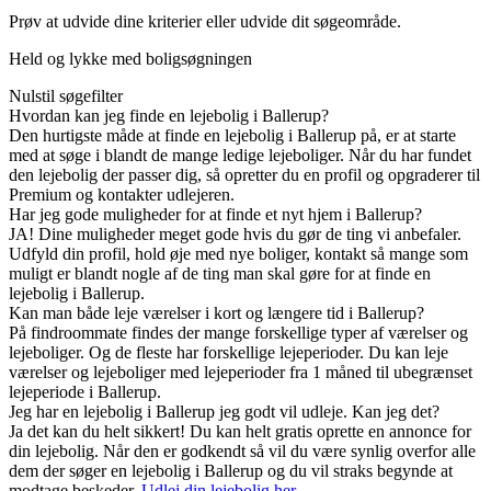
Prøv at udvide dine kriterier eller udvide dit søgeområde.
Held og lykke med boligsøgningen
Nulstil søgefilter
Hvordan kan jeg finde en lejebolig i Ballerup?
Den hurtigste måde at finde en lejebolig i Ballerup på, er at starte
med at søge i blandt de mange ledige lejeboliger. Når du har fundet
den lejebolig der passer dig, så opretter du en profil og opgraderer til
Premium og kontakter udlejeren.
Har jeg gode muligheder for at finde et nyt hjem i Ballerup?
JA! Dine muligheder meget gode hvis du gør de ting vi anbefaler.
Udfyld din profil, hold øje med nye boliger, kontakt så mange som
muligt er blandt nogle af de ting man skal gøre for at finde en
lejebolig i Ballerup.
Kan man både leje værelser i kort og længere tid i Ballerup?
På findroommate findes der mange forskellige typer af værelser og
lejeboliger. Og de fleste har forskellige lejeperioder. Du kan leje
værelser og lejeboliger med lejeperioder fra 1 måned til ubegrænset
lejeperiode i Ballerup.
Jeg har en lejebolig i Ballerup jeg godt vil udleje. Kan jeg det?
Ja det kan du helt sikkert! Du kan helt gratis oprette en annonce for
din lejebolig. Når den er godkendt så vil du være synlig overfor alle
dem der søger en lejebolig i Ballerup og du vil straks begynde at
modtage beskeder.
Udlej din lejebolig her