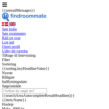
{{unreadMessages}}
Søg bolig
Søg roommates
Råd og svar
Log ind
Opret profil
Udlej dit værelse
Tilbage til listevisning
Filter
Sortering
{{sorting.keyHeadlineValue}}
Nyeste
Billigste
Indflytningsdato
Søgeområde
{{searchAreaAutocompleteResultHeadline()}}
{{item.Name}}
Husleje
Maks. 3000 kr.