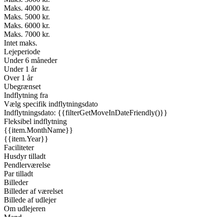
Maks. 4000 kr.
Maks. 5000 kr.
Maks. 6000 kr.
Maks. 7000 kr.
Intet maks.
Lejeperiode
Under 6 måneder
Under 1 år
Over 1 år
Ubegrænset
Indflytning fra
Vælg specifik indflytningsdato
Indflytningsdato: {{filterGetMoveInDateFriendly()}}
Fleksibel indflytning
{{item.MonthName}}
{{item.Year}}
Faciliteter
Husdyr tilladt
Pendlerværelse
Par tilladt
Billeder
Billeder af værelset
Billede af udlejer
Om udlejeren