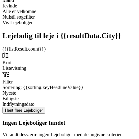
Mand
Kvinde
Alle er velkomne
Nulstil søgefilter
Vis Lejeboliger
Lejebolig til leje
i {{resultData.City}}
({{listResult.count}})
Kort
Listevisning
Filter
Sortering:
{{sorting.keyHeadlineValue}}
Nyeste
Billigste
Indflytningsdato
Ingen Lejeboliger fundet
Vi fandt desværre ingen Lejeboliger med de angivne kriterier.