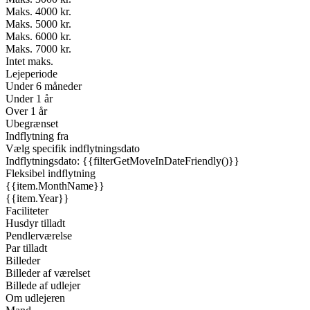
Maks. 4000 kr.
Maks. 5000 kr.
Maks. 6000 kr.
Maks. 7000 kr.
Intet maks.
Lejeperiode
Under 6 måneder
Under 1 år
Over 1 år
Ubegrænset
Indflytning fra
Vælg specifik indflytningsdato
Indflytningsdato: {{filterGetMoveInDateFriendly()}}
Fleksibel indflytning
{{item.MonthName}}
{{item.Year}}
Faciliteter
Husdyr tilladt
Pendlerværelse
Par tilladt
Billeder
Billeder af værelset
Billede af udlejer
Om udlejeren