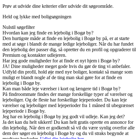
Prøv at udvide dine kriterier eller udvide dit søgeområde.
Held og lykke med boligsøgningen
Nulstil søgefilter
Hvordan kan jeg finde en lejebolig i Bogø by?
Den hurtigste måde at finde en lejebolig i Bogø by på, er at starte
med at søge i blandt de mange ledige lejeboliger. Når du har fundet
den lejebolig der passer dig, så opretter du en profil og opgraderer til
Premium og kontakter udlejeren.
Har jeg gode muligheder for at finde et nyt hjem i Bogø by?
JA! Dine muligheder meget gode hvis du gør de ting vi anbefaler.
Udfyld din profil, hold øje med nye boliger, kontakt så mange som
muligt er blandt nogle af de ting man skal gøre for at finde en
lejebolig i Bogø by.
Kan man både leje værelser i kort og længere tid i Bogø by?
På findroommate findes der mange forskellige typer af værelser og
lejeboliger. Og de fleste har forskellige lejeperioder. Du kan leje
værelser og lejeboliger med lejeperioder fra 1 måned til ubegrænset
lejeperiode i Bogø by.
Jeg har en lejebolig i Bogø by jeg godt vil udleje. Kan jeg det?
Ja det kan du helt sikkert! Du kan helt gratis oprette en annonce for
din lejebolig. Når den er godkendt så vil du være synlig overfor alle
dem der søger en lejebolig i Bogø by og du vil straks begynde at
modtage beskeder.
Udlej din lejebolig her