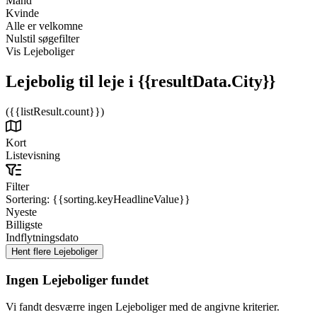
Mand
Kvinde
Alle er velkomne
Nulstil søgefilter
Vis Lejeboliger
Lejebolig til leje
i {{resultData.City}}
({{listResult.count}})
Kort
Listevisning
Filter
Sortering:
{{sorting.keyHeadlineValue}}
Nyeste
Billigste
Indflytningsdato
Ingen Lejeboliger fundet
Vi fandt desværre ingen Lejeboliger med de angivne kriterier.