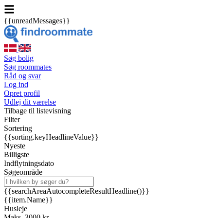
{{unreadMessages}}
Søg bolig
Søg roommates
Råd og svar
Log ind
Opret profil
Udlej dit værelse
Tilbage til listevisning
Filter
Sortering
{{sorting.keyHeadlineValue}}
Nyeste
Billigste
Indflytningsdato
Søgeområde
{{searchAreaAutocompleteResultHeadline()}}
{{item.Name}}
Husleje
Maks. 3000 kr.