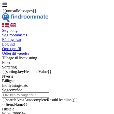
{{unreadMessages}}
Søg bolig
Søg roommates
Råd og svar
Log ind
Opret profil
Udlej dit værelse
Tilbage til listevisning
Filter
Sortering
{{sorting.keyHeadlineValue}}
Nyeste
Billigste
Indflytningsdato
Søgeområde
{{searchAreaAutocompleteResultHeadline()}}
{{item.Name}}
Husleje
Maks. 3000 kr.