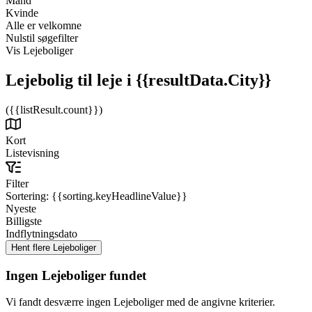
Mand
Kvinde
Alle er velkomne
Nulstil søgefilter
Vis Lejeboliger
Lejebolig til leje
i {{resultData.City}}
({{listResult.count}})
Kort
Listevisning
Filter
Sortering:
{{sorting.keyHeadlineValue}}
Nyeste
Billigste
Indflytningsdato
Ingen Lejeboliger fundet
Vi fandt desværre ingen Lejeboliger med de angivne kriterier.