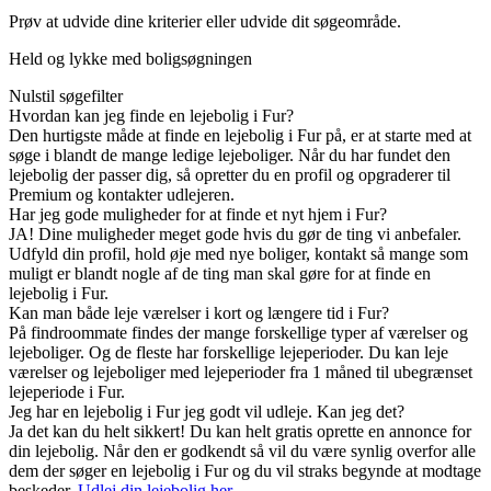
Prøv at udvide dine kriterier eller udvide dit søgeområde.
Held og lykke med boligsøgningen
Nulstil søgefilter
Hvordan kan jeg finde en lejebolig i Fur?
Den hurtigste måde at finde en lejebolig i Fur på, er at starte med at
søge i blandt de mange ledige lejeboliger. Når du har fundet den
lejebolig der passer dig, så opretter du en profil og opgraderer til
Premium og kontakter udlejeren.
Har jeg gode muligheder for at finde et nyt hjem i Fur?
JA! Dine muligheder meget gode hvis du gør de ting vi anbefaler.
Udfyld din profil, hold øje med nye boliger, kontakt så mange som
muligt er blandt nogle af de ting man skal gøre for at finde en
lejebolig i Fur.
Kan man både leje værelser i kort og længere tid i Fur?
På findroommate findes der mange forskellige typer af værelser og
lejeboliger. Og de fleste har forskellige lejeperioder. Du kan leje
værelser og lejeboliger med lejeperioder fra 1 måned til ubegrænset
lejeperiode i Fur.
Jeg har en lejebolig i Fur jeg godt vil udleje. Kan jeg det?
Ja det kan du helt sikkert! Du kan helt gratis oprette en annonce for
din lejebolig. Når den er godkendt så vil du være synlig overfor alle
dem der søger en lejebolig i Fur og du vil straks begynde at modtage
beskeder.
Udlej din lejebolig her