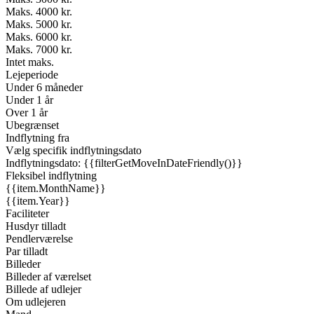
Maks. 4000 kr.
Maks. 5000 kr.
Maks. 6000 kr.
Maks. 7000 kr.
Intet maks.
Lejeperiode
Under 6 måneder
Under 1 år
Over 1 år
Ubegrænset
Indflytning fra
Vælg specifik indflytningsdato
Indflytningsdato: {{filterGetMoveInDateFriendly()}}
Fleksibel indflytning
{{item.MonthName}}
{{item.Year}}
Faciliteter
Husdyr tilladt
Pendlerværelse
Par tilladt
Billeder
Billeder af værelset
Billede af udlejer
Om udlejeren