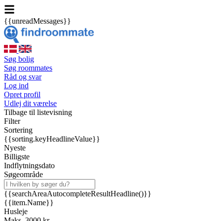
{{unreadMessages}}
Søg bolig
Søg roommates
Råd og svar
Log ind
Opret profil
Udlej dit værelse
Tilbage til listevisning
Filter
Sortering
{{sorting.keyHeadlineValue}}
Nyeste
Billigste
Indflytningsdato
Søgeområde
{{searchAreaAutocompleteResultHeadline()}}
{{item.Name}}
Husleje
Maks. 3000 kr.