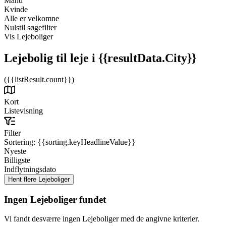
Mand
Kvinde
Alle er velkomne
Nulstil søgefilter
Vis Lejeboliger
Lejebolig til leje
i {{resultData.City}}
({{listResult.count}})
Kort
Listevisning
Filter
Sortering:
{{sorting.keyHeadlineValue}}
Nyeste
Billigste
Indflytningsdato
Ingen Lejeboliger fundet
Vi fandt desværre ingen Lejeboliger med de angivne kriterier.