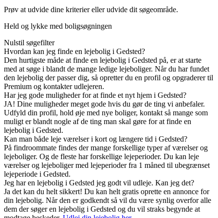
Prøv at udvide dine kriterier eller udvide dit søgeområde.
Held og lykke med boligsøgningen
Nulstil søgefilter
Hvordan kan jeg finde en lejebolig i Gedsted?
Den hurtigste måde at finde en lejebolig i Gedsted på, er at starte
med at søge i blandt de mange ledige lejeboliger. Når du har fundet
den lejebolig der passer dig, så opretter du en profil og opgraderer til
Premium og kontakter udlejeren.
Har jeg gode muligheder for at finde et nyt hjem i Gedsted?
JA! Dine muligheder meget gode hvis du gør de ting vi anbefaler.
Udfyld din profil, hold øje med nye boliger, kontakt så mange som
muligt er blandt nogle af de ting man skal gøre for at finde en
lejebolig i Gedsted.
Kan man både leje værelser i kort og længere tid i Gedsted?
På findroommate findes der mange forskellige typer af værelser og
lejeboliger. Og de fleste har forskellige lejeperioder. Du kan leje
værelser og lejeboliger med lejeperioder fra 1 måned til ubegrænset
lejeperiode i Gedsted.
Jeg har en lejebolig i Gedsted jeg godt vil udleje. Kan jeg det?
Ja det kan du helt sikkert! Du kan helt gratis oprette en annonce for
din lejebolig. Når den er godkendt så vil du være synlig overfor alle
dem der søger en lejebolig i Gedsted og du vil straks begynde at
modtage beskeder.
Udlej din lejebolig her