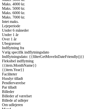
Maks. 4000 kr.
Maks. 5000 kr.
Maks. 6000 kr.
Maks. 7000 kr.
Intet maks.
Lejeperiode
Under 6 måneder
Under 1 år
Over 1 år
Ubegrænset
Indflytning fra
Vælg specifik indflytningsdato
Indflytningsdato: {{filterGetMoveInDateFriendly()}}
Fleksibel indflytning
{{item.MonthName}}
{{item.Year}}
Faciliteter
Husdyr tilladt
Pendlerværelse
Par tilladt
Billeder
Billeder af værelset
Billede af udlejer
Om udlejeren