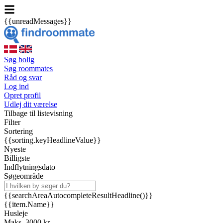
{{unreadMessages}}
Søg bolig
Søg roommates
Råd og svar
Log ind
Opret profil
Udlej dit værelse
Tilbage til listevisning
Filter
Sortering
{{sorting.keyHeadlineValue}}
Nyeste
Billigste
Indflytningsdato
Søgeområde
{{searchAreaAutocompleteResultHeadline()}}
{{item.Name}}
Husleje
Maks. 3000 kr.