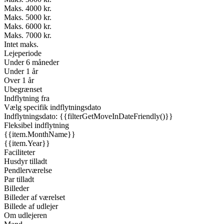
Maks. 4000 kr.
Maks. 5000 kr.
Maks. 6000 kr.
Maks. 7000 kr.
Intet maks.
Lejeperiode
Under 6 måneder
Under 1 år
Over 1 år
Ubegrænset
Indflytning fra
Vælg specifik indflytningsdato
Indflytningsdato: {{filterGetMoveInDateFriendly()}}
Fleksibel indflytning
{{item.MonthName}}
{{item.Year}}
Faciliteter
Husdyr tilladt
Pendlerværelse
Par tilladt
Billeder
Billeder af værelset
Billede af udlejer
Om udlejeren