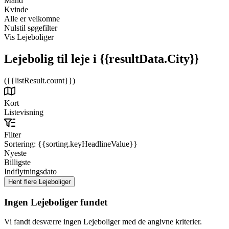
Mand
Kvinde
Alle er velkomne
Nulstil søgefilter
Vis Lejeboliger
Lejebolig til leje
i {{resultData.City}}
({{listResult.count}})
Kort
Listevisning
Filter
Sortering:
{{sorting.keyHeadlineValue}}
Nyeste
Billigste
Indflytningsdato
Ingen Lejeboliger fundet
Vi fandt desværre ingen Lejeboliger med de angivne kriterier.