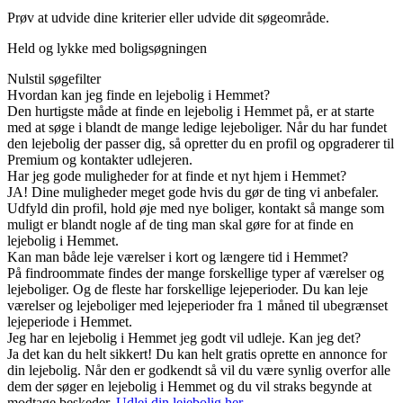
Prøv at udvide dine kriterier eller udvide dit søgeområde.
Held og lykke med boligsøgningen
Nulstil søgefilter
Hvordan kan jeg finde en lejebolig i Hemmet?
Den hurtigste måde at finde en lejebolig i Hemmet på, er at starte
med at søge i blandt de mange ledige lejeboliger. Når du har fundet
den lejebolig der passer dig, så opretter du en profil og opgraderer til
Premium og kontakter udlejeren.
Har jeg gode muligheder for at finde et nyt hjem i Hemmet?
JA! Dine muligheder meget gode hvis du gør de ting vi anbefaler.
Udfyld din profil, hold øje med nye boliger, kontakt så mange som
muligt er blandt nogle af de ting man skal gøre for at finde en
lejebolig i Hemmet.
Kan man både leje værelser i kort og længere tid i Hemmet?
På findroommate findes der mange forskellige typer af værelser og
lejeboliger. Og de fleste har forskellige lejeperioder. Du kan leje
værelser og lejeboliger med lejeperioder fra 1 måned til ubegrænset
lejeperiode i Hemmet.
Jeg har en lejebolig i Hemmet jeg godt vil udleje. Kan jeg det?
Ja det kan du helt sikkert! Du kan helt gratis oprette en annonce for
din lejebolig. Når den er godkendt så vil du være synlig overfor alle
dem der søger en lejebolig i Hemmet og du vil straks begynde at
modtage beskeder.
Udlej din lejebolig her