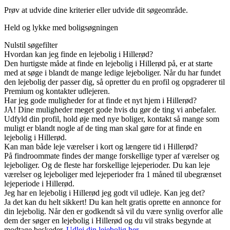
Prøv at udvide dine kriterier eller udvide dit søgeområde.
Held og lykke med boligsøgningen
Nulstil søgefilter
Hvordan kan jeg finde en lejebolig i Hillerød?
Den hurtigste måde at finde en lejebolig i Hillerød på, er at starte
med at søge i blandt de mange ledige lejeboliger. Når du har fundet
den lejebolig der passer dig, så opretter du en profil og opgraderer til
Premium og kontakter udlejeren.
Har jeg gode muligheder for at finde et nyt hjem i Hillerød?
JA! Dine muligheder meget gode hvis du gør de ting vi anbefaler.
Udfyld din profil, hold øje med nye boliger, kontakt så mange som
muligt er blandt nogle af de ting man skal gøre for at finde en
lejebolig i Hillerød.
Kan man både leje værelser i kort og længere tid i Hillerød?
På findroommate findes der mange forskellige typer af værelser og
lejeboliger. Og de fleste har forskellige lejeperioder. Du kan leje
værelser og lejeboliger med lejeperioder fra 1 måned til ubegrænset
lejeperiode i Hillerød.
Jeg har en lejebolig i Hillerød jeg godt vil udleje. Kan jeg det?
Ja det kan du helt sikkert! Du kan helt gratis oprette en annonce for
din lejebolig. Når den er godkendt så vil du være synlig overfor alle
dem der søger en lejebolig i Hillerød og du vil straks begynde at
modtage beskeder.
Udlej din lejebolig her