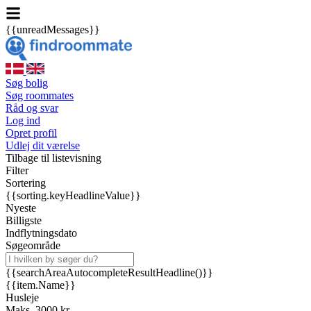
{{unreadMessages}}
Søg bolig
Søg roommates
Råd og svar
Log ind
Opret profil
Udlej dit værelse
Tilbage til listevisning
Filter
Sortering
{{sorting.keyHeadlineValue}}
Nyeste
Billigste
Indflytningsdato
Søgeområde
{{searchAreaAutocompleteResultHeadline()}}
{{item.Name}}
Husleje
Maks. 3000 kr.