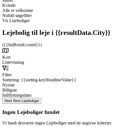
Mand
Kvinde
Alle er velkomne
Nulstil søgefilter
Vis Lejeboliger
Lejebolig til leje
i {{resultData.City}}
({{listResult.count}})
Kort
Listevisning
Filter
Sortering:
{{sorting.keyHeadlineValue}}
Nyeste
Billigste
Indflytningsdato
Ingen Lejeboliger fundet
Vi fandt desværre ingen Lejeboliger med de angivne kriterier.