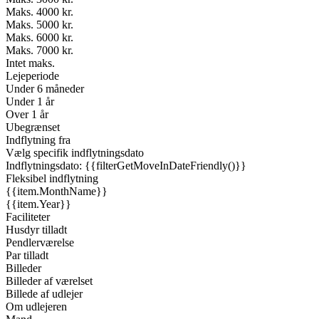
Maks. 4000 kr.
Maks. 5000 kr.
Maks. 6000 kr.
Maks. 7000 kr.
Intet maks.
Lejeperiode
Under 6 måneder
Under 1 år
Over 1 år
Ubegrænset
Indflytning fra
Vælg specifik indflytningsdato
Indflytningsdato: {{filterGetMoveInDateFriendly()}}
Fleksibel indflytning
{{item.MonthName}}
{{item.Year}}
Faciliteter
Husdyr tilladt
Pendlerværelse
Par tilladt
Billeder
Billeder af værelset
Billede af udlejer
Om udlejeren