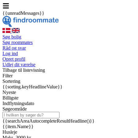
{{unreadMessages}}
Søg bolig
Søg roommates
Råd og svar
Log ind
Opret profil
Udlej dit værelse
Tilbage til listevisning
Filter
Sortering
{{sorting.keyHeadlineValue}}
Nyeste
Billigste
Indflytningsdato
Søgeområde
{{searchAreaAutocompleteResultHeadline()}}
{{item.Name}}
Husleje
Maks. 3000 kr.