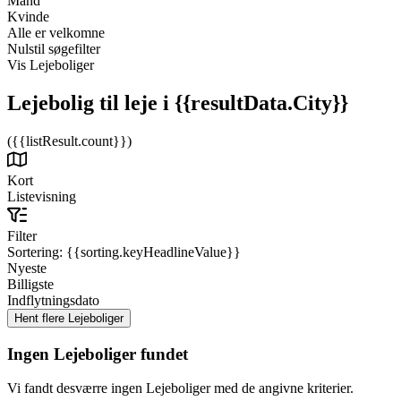
Mand
Kvinde
Alle er velkomne
Nulstil søgefilter
Vis Lejeboliger
Lejebolig til leje
i {{resultData.City}}
({{listResult.count}})
Kort
Listevisning
Filter
Sortering:
{{sorting.keyHeadlineValue}}
Nyeste
Billigste
Indflytningsdato
Ingen Lejeboliger fundet
Vi fandt desværre ingen Lejeboliger med de angivne kriterier.