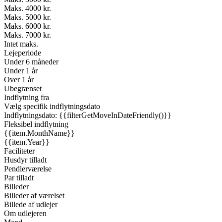
Maks. 4000 kr.
Maks. 5000 kr.
Maks. 6000 kr.
Maks. 7000 kr.
Intet maks.
Lejeperiode
Under 6 måneder
Under 1 år
Over 1 år
Ubegrænset
Indflytning fra
Vælg specifik indflytningsdato
Indflytningsdato: {{filterGetMoveInDateFriendly()}}
Fleksibel indflytning
{{item.MonthName}}
{{item.Year}}
Faciliteter
Husdyr tilladt
Pendlerværelse
Par tilladt
Billeder
Billeder af værelset
Billede af udlejer
Om udlejeren