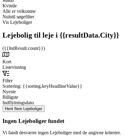
Mand
Kvinde
Alle er velkomne
Nulstil søgefilter
Vis Lejeboliger
Lejebolig til leje
i {{resultData.City}}
({{listResult.count}})
Kort
Listevisning
Filter
Sortering:
{{sorting.keyHeadlineValue}}
Nyeste
Billigste
Indflytningsdato
Ingen Lejeboliger fundet
Vi fandt desværre ingen Lejeboliger med de angivne kriterier.