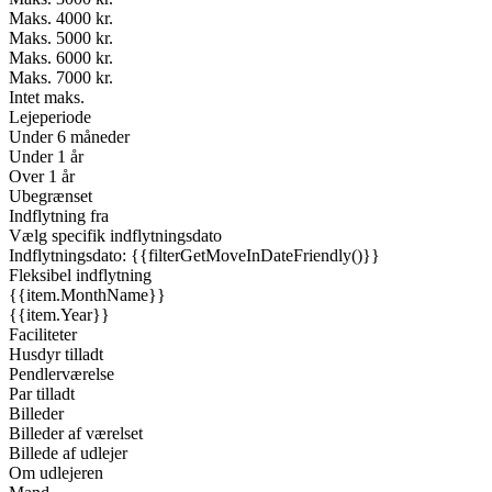
Maks. 4000 kr.
Maks. 5000 kr.
Maks. 6000 kr.
Maks. 7000 kr.
Intet maks.
Lejeperiode
Under 6 måneder
Under 1 år
Over 1 år
Ubegrænset
Indflytning fra
Vælg specifik indflytningsdato
Indflytningsdato: {{filterGetMoveInDateFriendly()}}
Fleksibel indflytning
{{item.MonthName}}
{{item.Year}}
Faciliteter
Husdyr tilladt
Pendlerværelse
Par tilladt
Billeder
Billeder af værelset
Billede af udlejer
Om udlejeren