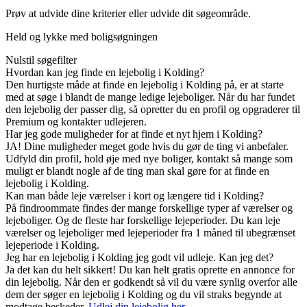
Prøv at udvide dine kriterier eller udvide dit søgeområde.
Held og lykke med boligsøgningen
Nulstil søgefilter
Hvordan kan jeg finde en lejebolig i Kolding?
Den hurtigste måde at finde en lejebolig i Kolding på, er at starte
med at søge i blandt de mange ledige lejeboliger. Når du har fundet
den lejebolig der passer dig, så opretter du en profil og opgraderer til
Premium og kontakter udlejeren.
Har jeg gode muligheder for at finde et nyt hjem i Kolding?
JA! Dine muligheder meget gode hvis du gør de ting vi anbefaler.
Udfyld din profil, hold øje med nye boliger, kontakt så mange som
muligt er blandt nogle af de ting man skal gøre for at finde en
lejebolig i Kolding.
Kan man både leje værelser i kort og længere tid i Kolding?
På findroommate findes der mange forskellige typer af værelser og
lejeboliger. Og de fleste har forskellige lejeperioder. Du kan leje
værelser og lejeboliger med lejeperioder fra 1 måned til ubegrænset
lejeperiode i Kolding.
Jeg har en lejebolig i Kolding jeg godt vil udleje. Kan jeg det?
Ja det kan du helt sikkert! Du kan helt gratis oprette en annonce for
din lejebolig. Når den er godkendt så vil du være synlig overfor alle
dem der søger en lejebolig i Kolding og du vil straks begynde at
modtage beskeder.
Udlej din lejebolig her