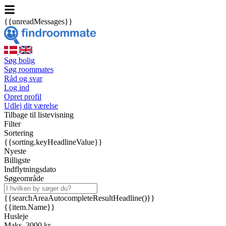
{{unreadMessages}}
Søg bolig
Søg roommates
Råd og svar
Log ind
Opret profil
Udlej dit værelse
Tilbage til listevisning
Filter
Sortering
{{sorting.keyHeadlineValue}}
Nyeste
Billigste
Indflytningsdato
Søgeområde
{{searchAreaAutocompleteResultHeadline()}}
{{item.Name}}
Husleje
Maks. 3000 kr.