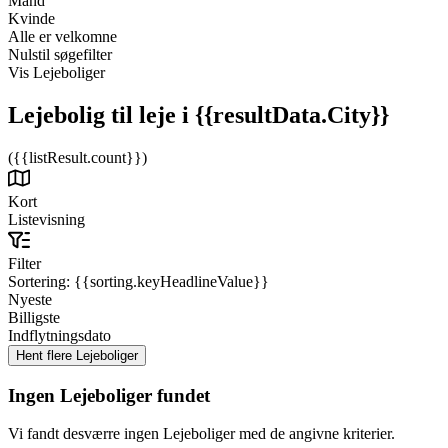
Mand
Kvinde
Alle er velkomne
Nulstil søgefilter
Vis Lejeboliger
Lejebolig til leje
i {{resultData.City}}
({{listResult.count}})
Kort
Listevisning
Filter
Sortering:
{{sorting.keyHeadlineValue}}
Nyeste
Billigste
Indflytningsdato
Ingen Lejeboliger fundet
Vi fandt desværre ingen Lejeboliger med de angivne kriterier.