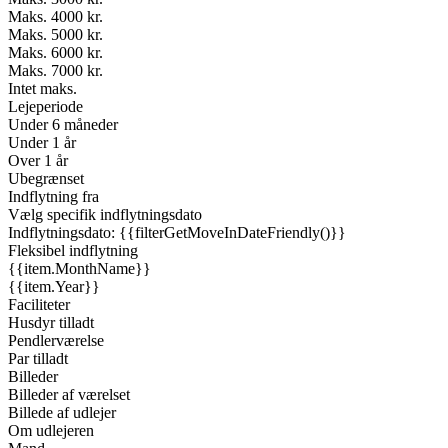
Maks. 4000 kr.
Maks. 5000 kr.
Maks. 6000 kr.
Maks. 7000 kr.
Intet maks.
Lejeperiode
Under 6 måneder
Under 1 år
Over 1 år
Ubegrænset
Indflytning fra
Vælg specifik indflytningsdato
Indflytningsdato: {{filterGetMoveInDateFriendly()}}
Fleksibel indflytning
{{item.MonthName}}
{{item.Year}}
Faciliteter
Husdyr tilladt
Pendlerværelse
Par tilladt
Billeder
Billeder af værelset
Billede af udlejer
Om udlejeren