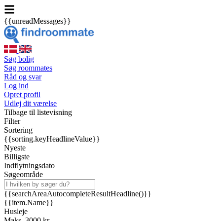
{{unreadMessages}}
Søg bolig
Søg roommates
Råd og svar
Log ind
Opret profil
Udlej dit værelse
Tilbage til listevisning
Filter
Sortering
{{sorting.keyHeadlineValue}}
Nyeste
Billigste
Indflytningsdato
Søgeområde
{{searchAreaAutocompleteResultHeadline()}}
{{item.Name}}
Husleje
Maks. 3000 kr.