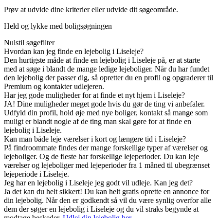
Prøv at udvide dine kriterier eller udvide dit søgeområde.
Held og lykke med boligsøgningen
Nulstil søgefilter
Hvordan kan jeg finde en lejebolig i Liseleje?
Den hurtigste måde at finde en lejebolig i Liseleje på, er at starte
med at søge i blandt de mange ledige lejeboliger. Når du har fundet
den lejebolig der passer dig, så opretter du en profil og opgraderer til
Premium og kontakter udlejeren.
Har jeg gode muligheder for at finde et nyt hjem i Liseleje?
JA! Dine muligheder meget gode hvis du gør de ting vi anbefaler.
Udfyld din profil, hold øje med nye boliger, kontakt så mange som
muligt er blandt nogle af de ting man skal gøre for at finde en
lejebolig i Liseleje.
Kan man både leje værelser i kort og længere tid i Liseleje?
På findroommate findes der mange forskellige typer af værelser og
lejeboliger. Og de fleste har forskellige lejeperioder. Du kan leje
værelser og lejeboliger med lejeperioder fra 1 måned til ubegrænset
lejeperiode i Liseleje.
Jeg har en lejebolig i Liseleje jeg godt vil udleje. Kan jeg det?
Ja det kan du helt sikkert! Du kan helt gratis oprette en annonce for
din lejebolig. Når den er godkendt så vil du være synlig overfor alle
dem der søger en lejebolig i Liseleje og du vil straks begynde at
modtage beskeder.
Udlej din lejebolig her