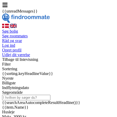
{{unreadMessages}}
Søg bolig
Søg roommates
Råd og svar
Log ind
Opret profil
Udlej dit værelse
Tilbage til listevisning
Filter
Sortering
{{sorting.keyHeadlineValue}}
Nyeste
Billigste
Indflytningsdato
Søgeområde
{{searchAreaAutocompleteResultHeadline()}}
{{item.Name}}
Husleje
Maks. 3000 kr.