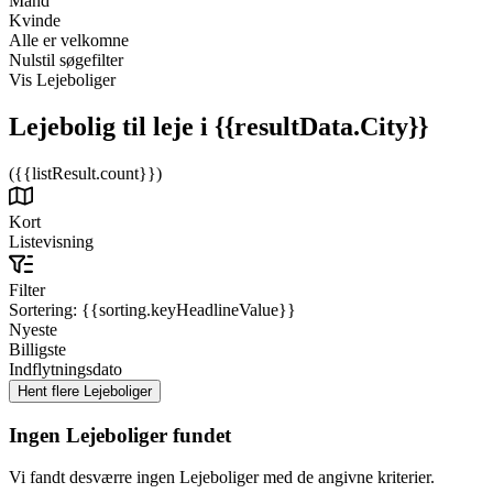
Mand
Kvinde
Alle er velkomne
Nulstil søgefilter
Vis Lejeboliger
Lejebolig til leje
i {{resultData.City}}
({{listResult.count}})
Kort
Listevisning
Filter
Sortering:
{{sorting.keyHeadlineValue}}
Nyeste
Billigste
Indflytningsdato
Ingen Lejeboliger fundet
Vi fandt desværre ingen Lejeboliger med de angivne kriterier.