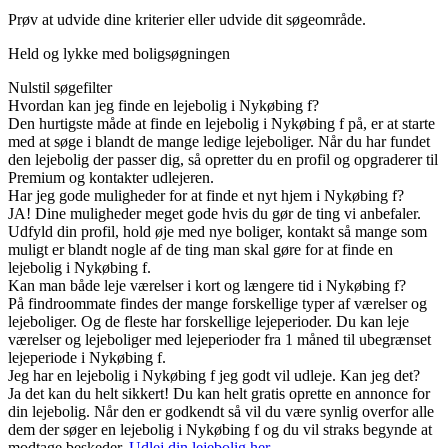
Prøv at udvide dine kriterier eller udvide dit søgeområde.
Held og lykke med boligsøgningen
Nulstil søgefilter
Hvordan kan jeg finde en lejebolig i Nykøbing f?
Den hurtigste måde at finde en lejebolig i Nykøbing f på, er at starte
med at søge i blandt de mange ledige lejeboliger. Når du har fundet
den lejebolig der passer dig, så opretter du en profil og opgraderer til
Premium og kontakter udlejeren.
Har jeg gode muligheder for at finde et nyt hjem i Nykøbing f?
JA! Dine muligheder meget gode hvis du gør de ting vi anbefaler.
Udfyld din profil, hold øje med nye boliger, kontakt så mange som
muligt er blandt nogle af de ting man skal gøre for at finde en
lejebolig i Nykøbing f.
Kan man både leje værelser i kort og længere tid i Nykøbing f?
På findroommate findes der mange forskellige typer af værelser og
lejeboliger. Og de fleste har forskellige lejeperioder. Du kan leje
værelser og lejeboliger med lejeperioder fra 1 måned til ubegrænset
lejeperiode i Nykøbing f.
Jeg har en lejebolig i Nykøbing f jeg godt vil udleje. Kan jeg det?
Ja det kan du helt sikkert! Du kan helt gratis oprette en annonce for
din lejebolig. Når den er godkendt så vil du være synlig overfor alle
dem der søger en lejebolig i Nykøbing f og du vil straks begynde at
modtage beskeder.
Udlej din lejebolig her