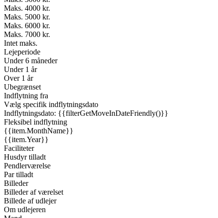
Maks. 4000 kr.
Maks. 5000 kr.
Maks. 6000 kr.
Maks. 7000 kr.
Intet maks.
Lejeperiode
Under 6 måneder
Under 1 år
Over 1 år
Ubegrænset
Indflytning fra
Vælg specifik indflytningsdato
Indflytningsdato: {{filterGetMoveInDateFriendly()}}
Fleksibel indflytning
{{item.MonthName}}
{{item.Year}}
Faciliteter
Husdyr tilladt
Pendlerværelse
Par tilladt
Billeder
Billeder af værelset
Billede af udlejer
Om udlejeren