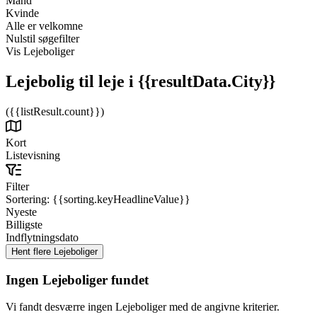
Mand
Kvinde
Alle er velkomne
Nulstil søgefilter
Vis Lejeboliger
Lejebolig til leje
i {{resultData.City}}
({{listResult.count}})
Kort
Listevisning
Filter
Sortering:
{{sorting.keyHeadlineValue}}
Nyeste
Billigste
Indflytningsdato
Ingen Lejeboliger fundet
Vi fandt desværre ingen Lejeboliger med de angivne kriterier.