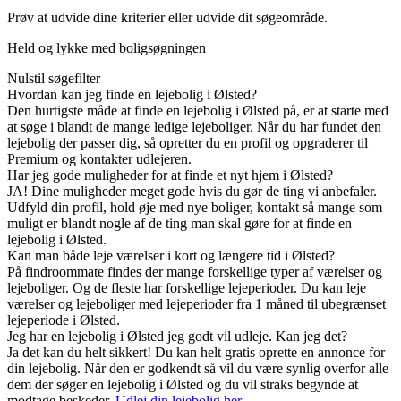
Prøv at udvide dine kriterier eller udvide dit søgeområde.
Held og lykke med boligsøgningen
Nulstil søgefilter
Hvordan kan jeg finde en lejebolig i Ølsted?
Den hurtigste måde at finde en lejebolig i Ølsted på, er at starte med
at søge i blandt de mange ledige lejeboliger. Når du har fundet den
lejebolig der passer dig, så opretter du en profil og opgraderer til
Premium og kontakter udlejeren.
Har jeg gode muligheder for at finde et nyt hjem i Ølsted?
JA! Dine muligheder meget gode hvis du gør de ting vi anbefaler.
Udfyld din profil, hold øje med nye boliger, kontakt så mange som
muligt er blandt nogle af de ting man skal gøre for at finde en
lejebolig i Ølsted.
Kan man både leje værelser i kort og længere tid i Ølsted?
På findroommate findes der mange forskellige typer af værelser og
lejeboliger. Og de fleste har forskellige lejeperioder. Du kan leje
værelser og lejeboliger med lejeperioder fra 1 måned til ubegrænset
lejeperiode i Ølsted.
Jeg har en lejebolig i Ølsted jeg godt vil udleje. Kan jeg det?
Ja det kan du helt sikkert! Du kan helt gratis oprette en annonce for
din lejebolig. Når den er godkendt så vil du være synlig overfor alle
dem der søger en lejebolig i Ølsted og du vil straks begynde at
modtage beskeder.
Udlej din lejebolig her