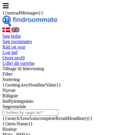
{{unreadMessages}}
Søg bolig
Søg roommates
Råd og svar
Log ind
Opret profil
Udlej dit værelse
Tilbage til listevisning
Filter
Sortering
{{sorting.keyHeadlineValue}}
Nyeste
Billigste
Indflytningsdato
Søgeområde
{{searchAreaAutocompleteResultHeadline()}}
{{item.Name}}
Husleje
Maks. 3000 kr.