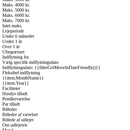
Maks. 4000 kr.
Maks. 5000 kr.
Maks. 6000 kr.
Maks. 7000 kr.
Intet maks.
Lejeperiode
Under 6 måneder
Under 1 år
Over 1 år
Ubegrænset
Indflytning fra
Vælg specifik indflytningsdato
Indflytningsdato: {{filterGetMoveInDateFriendly()}}
Fleksibel indflytning
{{item.MonthName}}
{{item.Year}}
Faciliteter
Husdyr tilladt
Pendlerværelse
Par tilladt
Billeder
Billeder af værelset
Billede af udlejer
Om udlejeren