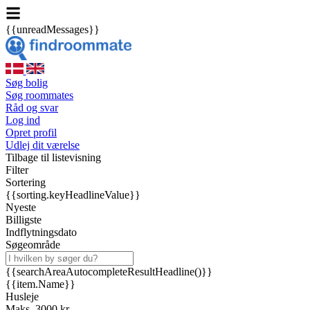
{{unreadMessages}}
Søg bolig
Søg roommates
Råd og svar
Log ind
Opret profil
Udlej dit værelse
Tilbage til listevisning
Filter
Sortering
{{sorting.keyHeadlineValue}}
Nyeste
Billigste
Indflytningsdato
Søgeområde
{{searchAreaAutocompleteResultHeadline()}}
{{item.Name}}
Husleje
Maks. 3000 kr.