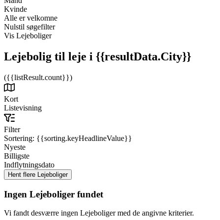
Mand
Kvinde
Alle er velkomne
Nulstil søgefilter
Vis Lejeboliger
Lejebolig til leje
i {{resultData.City}}
({{listResult.count}})
Kort
Listevisning
Filter
Sortering:
{{sorting.keyHeadlineValue}}
Nyeste
Billigste
Indflytningsdato
Ingen Lejeboliger fundet
Vi fandt desværre ingen Lejeboliger med de angivne kriterier.