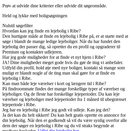
Prøv at udvide dine kriterier eller udvide dit søgeområde.
Held og lykke med boligsøgningen
Nulstil søgefilter
Hvordan kan jeg finde en lejebolig i Ribe?
Den hurtigste måde at finde en lejebolig i Ribe på, er at starte med at
søge i blandt de mange ledige lejeboliger. Når du har fundet den
lejebolig der passer dig, så opretter du en profil og opgraderer til
Premium og kontakter udlejeren.
Har jeg gode muligheder for at finde et nyt hjem i Ribe?
JA! Dine muligheder meget gode hvis du gør de ting vi anbefaler.
Udfyld din profil, hold øje med nye boliger, kontakt så mange som
muligt er blandt nogle af de ting man skal gøre for at finde en
lejebolig i Ribe.
Kan man både leje værelser i kort og længere tid i Ribe?
På findroommate findes der mange forskellige typer af værelser og
lejeboliger. Og de fleste har forskellige lejeperioder. Du kan leje
værelser og lejeboliger med lejeperioder fra 1 måned til ubegrænset
lejeperiode i Ribe.
Jeg har en lejebolig i Ribe jeg godt vil udleje. Kan jeg det?
Ja det kan du helt sikkert! Du kan helt gratis oprette en annonce for
din lejebolig. Når den er godkendt så vil du være synlig overfor alle
dem der søger en lejebolig i Ribe og du vil straks begynde at
modtage beskeder.
Udlej din lejebolig her