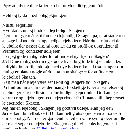
Prøv at udvide dine kriterier eller udvide dit søgeområde.
Held og lykke med boligsøgningen
Nulstil søgefilter
Hvordan kan jeg finde en lejebolig i Skagen?
Den hurtigste måde at finde en lejebolig i Skagen på, er at starte med
at søge i blandt de mange ledige lejeboliger. Når du har fundet den
lejebolig der passer dig, så opretter du en profil og opgraderer til
Premium og kontakter udlejeren.
Har jeg gode muligheder for at finde et nyt hjem i Skagen?
JA! Dine muligheder meget gode hvis du gør de ting vi anbefaler.
Udfyld din profil, hold øje med nye boliger, kontakt så mange som
muligt er blandt nogle af de ting man skal gøre for at finde en
lejebolig i Skagen.
Kan man både leje værelser i kort og længere tid i Skagen?
På findroommate findes der mange forskellige typer af værelser og
lejeboliger. Og de fleste har forskellige lejeperioder. Du kan leje
værelser og lejeboliger med lejeperioder fra 1 måned til ubegrænset
lejeperiode i Skagen.
Jeg har en lejebolig i Skagen jeg godt vil udleje. Kan jeg det?
Ja det kan du helt sikkert! Du kan helt gratis oprette en annonce for
din lejebolig. Når den er godkendt så vil du være synlig overfor alle
dem der søger en lejebolig i Skagen og du vil straks begynde at
modtage beskeder.
Udlej din lejebolig her