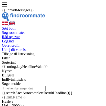
{{unreadMessages}}
Søg bolig
Søg roommates
Råd og svar
Log ind
Opret profil
Udlej dit værelse
Tilbage til listevisning
Filter
Sortering
{{sorting.keyHeadlineValue}}
Nyeste
Billigste
Indflytningsdato
Søgeområde
{{searchAreaAutocompleteResultHeadline()}}
{{item.Name}}
Husleje
Maks. 3000 kr.