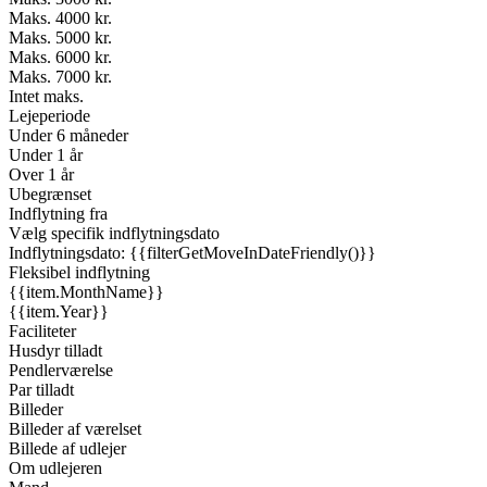
Maks. 4000 kr.
Maks. 5000 kr.
Maks. 6000 kr.
Maks. 7000 kr.
Intet maks.
Lejeperiode
Under 6 måneder
Under 1 år
Over 1 år
Ubegrænset
Indflytning fra
Vælg specifik indflytningsdato
Indflytningsdato: {{filterGetMoveInDateFriendly()}}
Fleksibel indflytning
{{item.MonthName}}
{{item.Year}}
Faciliteter
Husdyr tilladt
Pendlerværelse
Par tilladt
Billeder
Billeder af værelset
Billede af udlejer
Om udlejeren