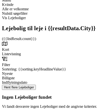
Mand
Kvinde
Alle er velkomne
Nulstil søgefilter
Vis Lejeboliger
Lejebolig til leje
i {{resultData.City}}
({{listResult.count}})
Kort
Listevisning
Filter
Sortering:
{{sorting.keyHeadlineValue}}
Nyeste
Billigste
Indflytningsdato
Ingen Lejeboliger fundet
Vi fandt desværre ingen Lejeboliger med de angivne kriterier.