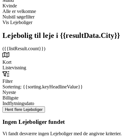
Mand
Kvinde
Alle er velkomne
Nulstil søgefilter
Vis Lejeboliger
Lejebolig til leje
i {{resultData.City}}
({{listResult.count}})
Kort
Listevisning
Filter
Sortering:
{{sorting.keyHeadlineValue}}
Nyeste
Billigste
Indflytningsdato
Ingen Lejeboliger fundet
Vi fandt desværre ingen Lejeboliger med de angivne kriterier.