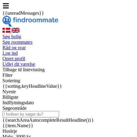
{{unreadMessages}}
Søg bolig
Søg roommates
Råd og svar
Log ind
Opret profil
Udlej dit værelse
Tilbage til listevisning
Filter
Sortering
{{sorting.keyHeadlineValue}}
Nyeste
Billigste
Indflytningsdato
Søgeområde
{{searchAreaAutocompleteResultHeadline()}}
{{item.Name}}
Husleje
Maks. 3000 kr.