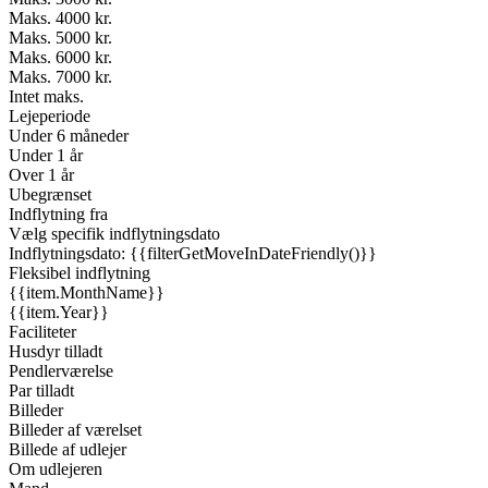
Maks. 4000 kr.
Maks. 5000 kr.
Maks. 6000 kr.
Maks. 7000 kr.
Intet maks.
Lejeperiode
Under 6 måneder
Under 1 år
Over 1 år
Ubegrænset
Indflytning fra
Vælg specifik indflytningsdato
Indflytningsdato: {{filterGetMoveInDateFriendly()}}
Fleksibel indflytning
{{item.MonthName}}
{{item.Year}}
Faciliteter
Husdyr tilladt
Pendlerværelse
Par tilladt
Billeder
Billeder af værelset
Billede af udlejer
Om udlejeren