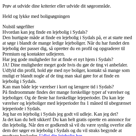
Prøv at udvide dine kriterier eller udvide dit søgeområde.
Held og lykke med boligsøgningen
Nulstil søgefilter
Hvordan kan jeg finde en lejebolig i Sydals?
Den hurtigste måde at finde en lejebolig i Sydals på, er at starte med
at søge i blandt de mange ledige lejeboliger. Når du har fundet den
lejebolig der passer dig, så opretter du en profil og opgraderer til
Premium og kontakter udlejeren.
Har jeg gode muligheder for at finde et nyt hjem i Sydals?
JA! Dine muligheder meget gode hvis du gør de ting vi anbefaler.
Udfyld din profil, hold øje med nye boliger, kontakt så mange som
muligt er blandt nogle af de ting man skal gøre for at finde en
lejebolig i Sydals.
Kan man både leje værelser i kort og længere tid i Sydals?
På findroommate findes der mange forskellige typer af værelser og
lejeboliger. Og de fleste har forskellige lejeperioder. Du kan leje
værelser og lejeboliger med lejeperioder fra 1 måned til ubegrænset
lejeperiode i Sydals.
Jeg har en lejebolig i Sydals jeg godt vil udleje. Kan jeg det?
Ja det kan du helt sikkert! Du kan helt gratis oprette en annonce for
din lejebolig. Når den er godkendt så vil du være synlig overfor alle
dem der søger en lejebolig i Sydals og du vil straks begynde at
modtage beskeder.
Udlej din lejebolig her