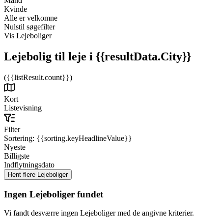
Mand
Kvinde
Alle er velkomne
Nulstil søgefilter
Vis Lejeboliger
Lejebolig til leje
i {{resultData.City}}
({{listResult.count}})
Kort
Listevisning
Filter
Sortering:
{{sorting.keyHeadlineValue}}
Nyeste
Billigste
Indflytningsdato
Ingen Lejeboliger fundet
Vi fandt desværre ingen Lejeboliger med de angivne kriterier.