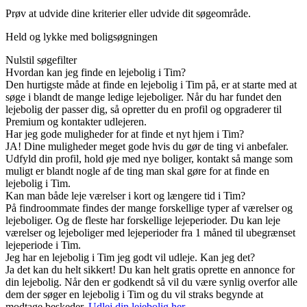
Prøv at udvide dine kriterier eller udvide dit søgeområde.
Held og lykke med boligsøgningen
Nulstil søgefilter
Hvordan kan jeg finde en lejebolig i Tim?
Den hurtigste måde at finde en lejebolig i Tim på, er at starte med at
søge i blandt de mange ledige lejeboliger. Når du har fundet den
lejebolig der passer dig, så opretter du en profil og opgraderer til
Premium og kontakter udlejeren.
Har jeg gode muligheder for at finde et nyt hjem i Tim?
JA! Dine muligheder meget gode hvis du gør de ting vi anbefaler.
Udfyld din profil, hold øje med nye boliger, kontakt så mange som
muligt er blandt nogle af de ting man skal gøre for at finde en
lejebolig i Tim.
Kan man både leje værelser i kort og længere tid i Tim?
På findroommate findes der mange forskellige typer af værelser og
lejeboliger. Og de fleste har forskellige lejeperioder. Du kan leje
værelser og lejeboliger med lejeperioder fra 1 måned til ubegrænset
lejeperiode i Tim.
Jeg har en lejebolig i Tim jeg godt vil udleje. Kan jeg det?
Ja det kan du helt sikkert! Du kan helt gratis oprette en annonce for
din lejebolig. Når den er godkendt så vil du være synlig overfor alle
dem der søger en lejebolig i Tim og du vil straks begynde at
modtage beskeder.
Udlej din lejebolig her