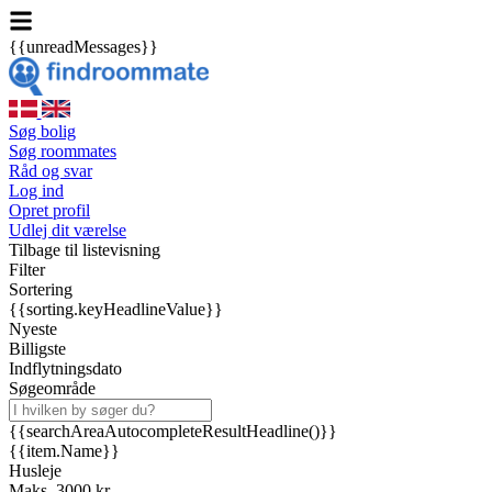
{{unreadMessages}}
Søg bolig
Søg roommates
Råd og svar
Log ind
Opret profil
Udlej dit værelse
Tilbage til listevisning
Filter
Sortering
{{sorting.keyHeadlineValue}}
Nyeste
Billigste
Indflytningsdato
Søgeområde
{{searchAreaAutocompleteResultHeadline()}}
{{item.Name}}
Husleje
Maks. 3000 kr.