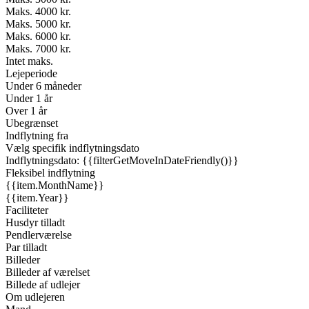
Maks. 4000 kr.
Maks. 5000 kr.
Maks. 6000 kr.
Maks. 7000 kr.
Intet maks.
Lejeperiode
Under 6 måneder
Under 1 år
Over 1 år
Ubegrænset
Indflytning fra
Vælg specifik indflytningsdato
Indflytningsdato: {{filterGetMoveInDateFriendly()}}
Fleksibel indflytning
{{item.MonthName}}
{{item.Year}}
Faciliteter
Husdyr tilladt
Pendlerværelse
Par tilladt
Billeder
Billeder af værelset
Billede af udlejer
Om udlejeren