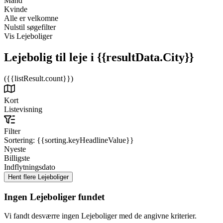
Mand
Kvinde
Alle er velkomne
Nulstil søgefilter
Vis Lejeboliger
Lejebolig til leje
i {{resultData.City}}
({{listResult.count}})
Kort
Listevisning
Filter
Sortering:
{{sorting.keyHeadlineValue}}
Nyeste
Billigste
Indflytningsdato
Ingen Lejeboliger fundet
Vi fandt desværre ingen Lejeboliger med de angivne kriterier.