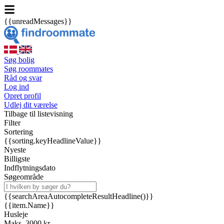
{{unreadMessages}}
Søg bolig
Søg roommates
Råd og svar
Log ind
Opret profil
Udlej dit værelse
Tilbage til listevisning
Filter
Sortering
{{sorting.keyHeadlineValue}}
Nyeste
Billigste
Indflytningsdato
Søgeområde
{{searchAreaAutocompleteResultHeadline()}}
{{item.Name}}
Husleje
Maks. 3000 kr.