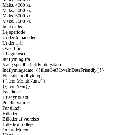
Maks. 4000 kr.
Maks. 5000 kr.
Maks. 6000 kr.
Maks. 7000 kr.
Intet maks.
Lejeperiode
Under 6 måneder
Under 1 år
Over 1 år
Ubegrænset
Indflytning fra
Vælg specifik indflytningsdato
Indflytningsdato: {{filterGetMoveInDateFriendly()}}
Fleksibel indflytning
{{item.MonthName}}
{{item.Year}}
Faciliteter
Husdyr tilladt
Pendlerværelse
Par tilladt
Billeder
Billeder af værelset
Billede af udlejer
Om udlejeren