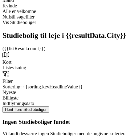
Mand
Kvinde
Alle er velkomne
Nulstil søgefilter
Vis Studieboliger
Studiebolig til leje
i {{resultData.City}}
({{listResult.count}})
Kort
Listevisning
Filter
Sortering:
{{sorting.keyHeadlineValue}}
Nyeste
Billigste
Indflytningsdato
Ingen Studieboliger fundet
Vi fandt desværre ingen Studieboliger med de angivne kriterier.