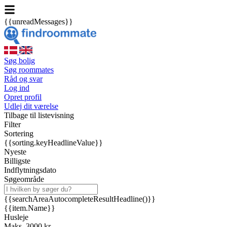
{{unreadMessages}}
Søg bolig
Søg roommates
Råd og svar
Log ind
Opret profil
Udlej dit værelse
Tilbage til listevisning
Filter
Sortering
{{sorting.keyHeadlineValue}}
Nyeste
Billigste
Indflytningsdato
Søgeområde
{{searchAreaAutocompleteResultHeadline()}}
{{item.Name}}
Husleje
Maks. 3000 kr.