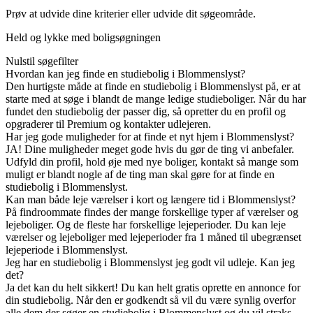
Prøv at udvide dine kriterier eller udvide dit søgeområde.
Held og lykke med boligsøgningen
Nulstil søgefilter
Hvordan kan jeg finde en studiebolig i Blommenslyst?
Den hurtigste måde at finde en studiebolig i Blommenslyst på, er at
starte med at søge i blandt de mange ledige studieboliger. Når du har
fundet den studiebolig der passer dig, så opretter du en profil og
opgraderer til Premium og kontakter udlejeren.
Har jeg gode muligheder for at finde et nyt hjem i Blommenslyst?
JA! Dine muligheder meget gode hvis du gør de ting vi anbefaler.
Udfyld din profil, hold øje med nye boliger, kontakt så mange som
muligt er blandt nogle af de ting man skal gøre for at finde en
studiebolig i Blommenslyst.
Kan man både leje værelser i kort og længere tid i Blommenslyst?
På findroommate findes der mange forskellige typer af værelser og
lejeboliger. Og de fleste har forskellige lejeperioder. Du kan leje
værelser og lejeboliger med lejeperioder fra 1 måned til ubegrænset
lejeperiode i Blommenslyst.
Jeg har en studiebolig i Blommenslyst jeg godt vil udleje. Kan jeg
det?
Ja det kan du helt sikkert! Du kan helt gratis oprette en annonce for
din studiebolig. Når den er godkendt så vil du være synlig overfor
alle dem der søger en studiebolig i Blommenslyst og du vil straks