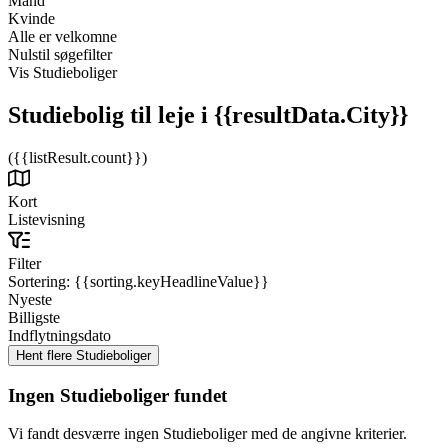
Mand
Kvinde
Alle er velkomne
Nulstil søgefilter
Vis Studieboliger
Studiebolig til leje
i {{resultData.City}}
({{listResult.count}})
Kort
Listevisning
Filter
Sortering:
{{sorting.keyHeadlineValue}}
Nyeste
Billigste
Indflytningsdato
Ingen Studieboliger fundet
Vi fandt desværre ingen Studieboliger med de angivne kriterier.