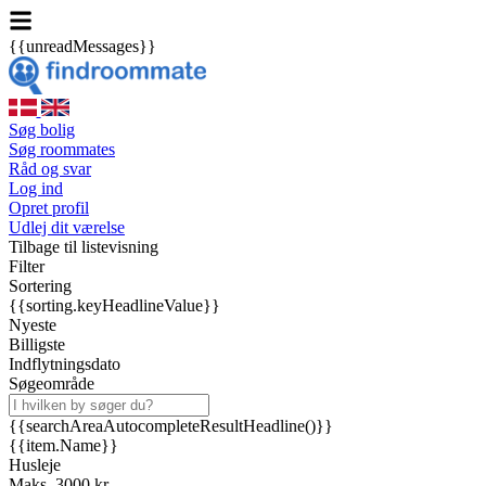
{{unreadMessages}}
Søg bolig
Søg roommates
Råd og svar
Log ind
Opret profil
Udlej dit værelse
Tilbage til listevisning
Filter
Sortering
{{sorting.keyHeadlineValue}}
Nyeste
Billigste
Indflytningsdato
Søgeområde
{{searchAreaAutocompleteResultHeadline()}}
{{item.Name}}
Husleje
Maks. 3000 kr.