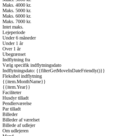
Maks. 4000 kr.
Maks. 5000 kr.
Maks. 6000 kr.
Maks. 7000 kr.
Intet maks.
Lejeperiode
Under 6 måneder
Under 1 år
Over 1 år
Ubegrænset
Indflytning fra
Vælg specifik indflytningsdato
Indflytningsdato: {{filterGetMoveInDateFriendly()}}
Fleksibel indflytning
{{item.MonthName}}
{{item.Year}}
Faciliteter
Husdyr tilladt
Pendlerværelse
Par tilladt
Billeder
Billeder af værelset
Billede af udlejer
Om udlejeren