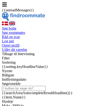
{{unreadMessages}}
Søg bolig
Søg roommates
Råd og svar
Log ind
Opret profil
Udlej dit værelse
Tilbage til listevisning
Filter
Sortering
{{sorting.keyHeadlineValue}}
Nyeste
Billigste
Indflytningsdato
Søgeområde
{{searchAreaAutocompleteResultHeadline()}}
{{item.Name}}
Husleje
Maks. 3000 kr.