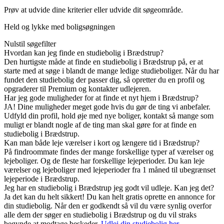
Prøv at udvide dine kriterier eller udvide dit søgeområde.
Held og lykke med boligsøgningen
Nulstil søgefilter
Hvordan kan jeg finde en studiebolig i Brædstrup?
Den hurtigste måde at finde en studiebolig i Brædstrup på, er at
starte med at søge i blandt de mange ledige studieboliger. Når du har
fundet den studiebolig der passer dig, så opretter du en profil og
opgraderer til Premium og kontakter udlejeren.
Har jeg gode muligheder for at finde et nyt hjem i Brædstrup?
JA! Dine muligheder meget gode hvis du gør de ting vi anbefaler.
Udfyld din profil, hold øje med nye boliger, kontakt så mange som
muligt er blandt nogle af de ting man skal gøre for at finde en
studiebolig i Brædstrup.
Kan man både leje værelser i kort og længere tid i Brædstrup?
På findroommate findes der mange forskellige typer af værelser og
lejeboliger. Og de fleste har forskellige lejeperioder. Du kan leje
værelser og lejeboliger med lejeperioder fra 1 måned til ubegrænset
lejeperiode i Brædstrup.
Jeg har en studiebolig i Brædstrup jeg godt vil udleje. Kan jeg det?
Ja det kan du helt sikkert! Du kan helt gratis oprette en annonce for
din studiebolig. Når den er godkendt så vil du være synlig overfor
alle dem der søger en studiebolig i Brædstrup og du vil straks
begynde at modtage beskeder.
Udlej din studiebolig her