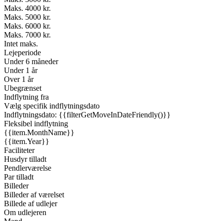
Maks. 4000 kr.
Maks. 5000 kr.
Maks. 6000 kr.
Maks. 7000 kr.
Intet maks.
Lejeperiode
Under 6 måneder
Under 1 år
Over 1 år
Ubegrænset
Indflytning fra
Vælg specifik indflytningsdato
Indflytningsdato: {{filterGetMoveInDateFriendly()}}
Fleksibel indflytning
{{item.MonthName}}
{{item.Year}}
Faciliteter
Husdyr tilladt
Pendlerværelse
Par tilladt
Billeder
Billeder af værelset
Billede af udlejer
Om udlejeren