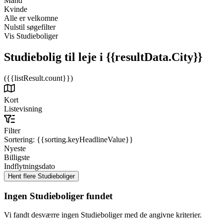
Mand
Kvinde
Alle er velkomne
Nulstil søgefilter
Vis Studieboliger
Studiebolig til leje
i {{resultData.City}}
({{listResult.count}})
Kort
Listevisning
Filter
Sortering:
{{sorting.keyHeadlineValue}}
Nyeste
Billigste
Indflytningsdato
Ingen Studieboliger fundet
Vi fandt desværre ingen Studieboliger med de angivne kriterier.