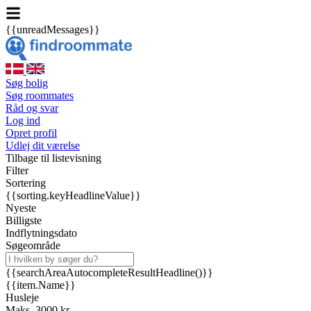
{{unreadMessages}}
Søg bolig
Søg roommates
Råd og svar
Log ind
Opret profil
Udlej dit værelse
Tilbage til listevisning
Filter
Sortering
{{sorting.keyHeadlineValue}}
Nyeste
Billigste
Indflytningsdato
Søgeområde
{{searchAreaAutocompleteResultHeadline()}}
{{item.Name}}
Husleje
Maks. 3000 kr.