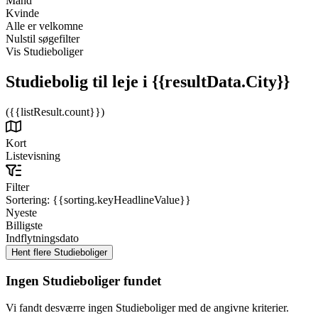
Mand
Kvinde
Alle er velkomne
Nulstil søgefilter
Vis Studieboliger
Studiebolig til leje
i {{resultData.City}}
({{listResult.count}})
Kort
Listevisning
Filter
Sortering:
{{sorting.keyHeadlineValue}}
Nyeste
Billigste
Indflytningsdato
Ingen Studieboliger fundet
Vi fandt desværre ingen Studieboliger med de angivne kriterier.