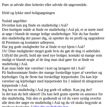
Prøv at udvide dine kriterier eller udvide dit søgeområde.
Held og lykke med boligsøgningen
Nulstil søgefilter
Hvordan kan jeg finde en studiebolig i Aså?
Den hurtigste måde at finde en studiebolig i Aså på, er at starte med
at søge i blandt de mange ledige studieboliger. Når du har fundet
den studiebolig der passer dig, så opretter du en profil og opgraderer
til Premium og kontakter udlejeren.
Har jeg gode muligheder for at finde et nyt hjem i Aså?
JA! Dine muligheder meget gode hvis du gør de ting vi anbefaler.
Udfyld din profil, hold øje med nye boliger, kontakt så mange som
muligt er blandt nogle af de ting man skal gøre for at finde en
studiebolig i Aså.
Kan man både leje værelser i kort og længere tid i Aså?
På findroommate findes der mange forskellige typer af værelser og
lejeboliger. Og de fleste har forskellige lejeperioder. Du kan leje
værelser og lejeboliger med lejeperioder fra 1 måned til ubegrænset
lejeperiode i Aså.
Jeg har en studiebolig i Aså jeg godt vil udleje. Kan jeg det?
Ja det kan du helt sikkert! Du kan helt gratis oprette en annonce for
din studiebolig. Når den er godkendt så vil du være synlig overfor
alle dem der søger en studiebolig i Aså og du vil straks begynde at
modtage beskeder.
Udlej din studiebolig her