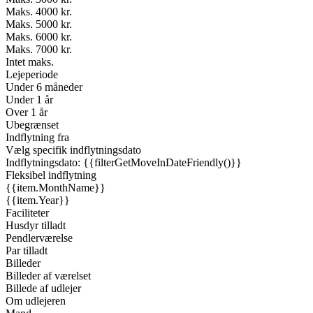
Maks. 4000 kr.
Maks. 5000 kr.
Maks. 6000 kr.
Maks. 7000 kr.
Intet maks.
Lejeperiode
Under 6 måneder
Under 1 år
Over 1 år
Ubegrænset
Indflytning fra
Vælg specifik indflytningsdato
Indflytningsdato: {{filterGetMoveInDateFriendly()}}
Fleksibel indflytning
{{item.MonthName}}
{{item.Year}}
Faciliteter
Husdyr tilladt
Pendlerværelse
Par tilladt
Billeder
Billeder af værelset
Billede af udlejer
Om udlejeren