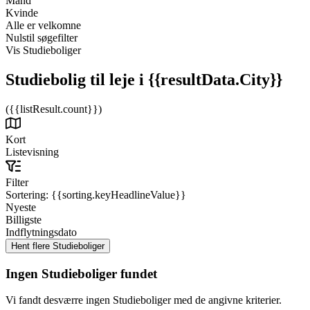
Mand
Kvinde
Alle er velkomne
Nulstil søgefilter
Vis Studieboliger
Studiebolig til leje
i {{resultData.City}}
({{listResult.count}})
Kort
Listevisning
Filter
Sortering:
{{sorting.keyHeadlineValue}}
Nyeste
Billigste
Indflytningsdato
Ingen Studieboliger fundet
Vi fandt desværre ingen Studieboliger med de angivne kriterier.