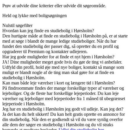
Prøv at udvide dine kriterier eller udvide dit søgeområde.
Held og lykke med boligsøgningen
Nulstil søgefilter
Hvordan kan jeg finde en studiebolig i Hørsholm?
Den hurtigste måde at finde en studiebolig i Hørsholm på, er at starte
med at søge i blandt de mange ledige studieboliger. Når du har
fundet den studiebolig der passer dig, så opretter du en profil og
opgraderer til Premium og kontakter udlejeren.
Har jeg gode muligheder for at finde et nyt hjem i Hørsholm?
JA! Dine muligheder meget gode hvis du gør de ting vi anbefaler.
Udfyld din profil, hold øje med nye boliger, kontakt så mange som
muligt er blandt nogle af de ting man skal gøre for at finde en
studiebolig i Hørsholm.
Kan man både leje værelser i kort og længere tid i Hørsholm?
På findroommate findes der mange forskellige typer af værelser og
lejeboliger. Og de fleste har forskellige lejeperioder. Du kan leje
værelser og lejeboliger med lejeperioder fra 1 måned til ubegrænset
lejeperiode i Hørsholm.
Jeg har en studiebolig i Hørsholm jeg godt vil udleje. Kan jeg det?
Ja det kan du helt sikkert! Du kan helt gratis oprette en annonce for
din studiebolig. Når den er godkendt så vil du være synlig overfor
alle dem der søger en studiebolig i Hørsholm og du vil straks
begynde at modtage beskeder.
Udlej din studiebolig her