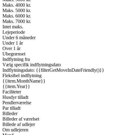
Maks. 4000 kr.
Maks. 5000 kr.
Maks. 6000 kr.
Maks. 7000 kr.
Intet maks.
Lejeperiode
Under 6 måneder
Under 1 år
Over 1 år
Ubegrænset
Indflytning fra
Vælg specifik indflytningsdato
Indflytningsdato: {{filterGetMoveInDateFriendly()}}
Fleksibel indflytning
{{item.MonthName}}
{{item.Year}}
Faciliteter
Husdyr tilladt
Pendlerværelse
Par tilladt
Billeder
Billeder af værelset
Billede af udlejer
Om udlejeren