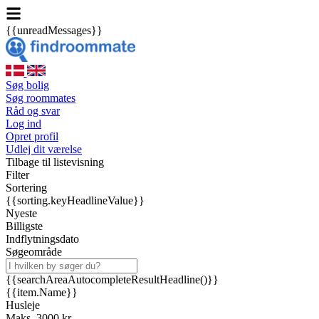
{{unreadMessages}}
Søg bolig
Søg roommates
Råd og svar
Log ind
Opret profil
Udlej dit værelse
Tilbage til listevisning
Filter
Sortering
{{sorting.keyHeadlineValue}}
Nyeste
Billigste
Indflytningsdato
Søgeområde
{{searchAreaAutocompleteResultHeadline()}}
{{item.Name}}
Husleje
Maks. 3000 kr.