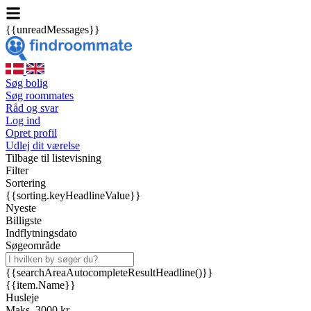
{{unreadMessages}}
Søg bolig
Søg roommates
Råd og svar
Log ind
Opret profil
Udlej dit værelse
Tilbage til listevisning
Filter
Sortering
{{sorting.keyHeadlineValue}}
Nyeste
Billigste
Indflytningsdato
Søgeområde
{{searchAreaAutocompleteResultHeadline()}}
{{item.Name}}
Husleje
Maks. 3000 kr.