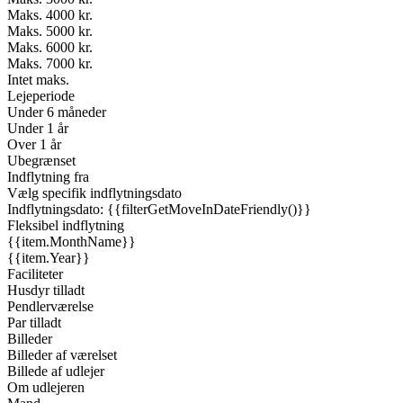
Maks. 4000 kr.
Maks. 5000 kr.
Maks. 6000 kr.
Maks. 7000 kr.
Intet maks.
Lejeperiode
Under 6 måneder
Under 1 år
Over 1 år
Ubegrænset
Indflytning fra
Vælg specifik indflytningsdato
Indflytningsdato: {{filterGetMoveInDateFriendly()}}
Fleksibel indflytning
{{item.MonthName}}
{{item.Year}}
Faciliteter
Husdyr tilladt
Pendlerværelse
Par tilladt
Billeder
Billeder af værelset
Billede af udlejer
Om udlejeren