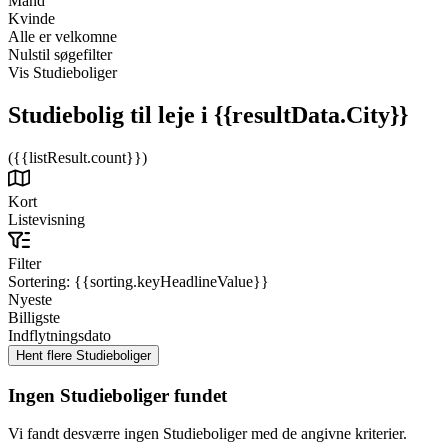
Mand
Kvinde
Alle er velkomne
Nulstil søgefilter
Vis Studieboliger
Studiebolig til leje
i {{resultData.City}}
({{listResult.count}})
Kort
Listevisning
Filter
Sortering:
{{sorting.keyHeadlineValue}}
Nyeste
Billigste
Indflytningsdato
Ingen Studieboliger fundet
Vi fandt desværre ingen Studieboliger med de angivne kriterier.