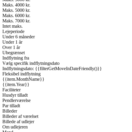
Maks. 4000 kr.
Maks. 5000 kr.
Maks. 6000 kr.
Maks. 7000 kr.
Intet maks.
Lejeperiode
Under 6 måneder
Under 1 år
Over 1 år
Ubegrænset
Indflytning fra
Vælg specifik indflytningsdato
Indflytningsdato: {{filterGetMoveInDateFriendly()}}
Fleksibel indflytning
{{item.MonthName}}
{{item.Year}}
Faciliteter
Husdyr tilladt
Pendlerværelse
Par tilladt
Billeder
Billeder af værelset
Billede af udlejer
Om udlejeren