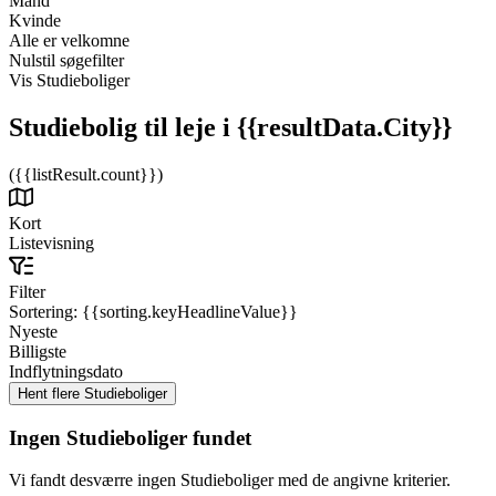
Mand
Kvinde
Alle er velkomne
Nulstil søgefilter
Vis Studieboliger
Studiebolig til leje
i {{resultData.City}}
({{listResult.count}})
Kort
Listevisning
Filter
Sortering:
{{sorting.keyHeadlineValue}}
Nyeste
Billigste
Indflytningsdato
Ingen Studieboliger fundet
Vi fandt desværre ingen Studieboliger med de angivne kriterier.