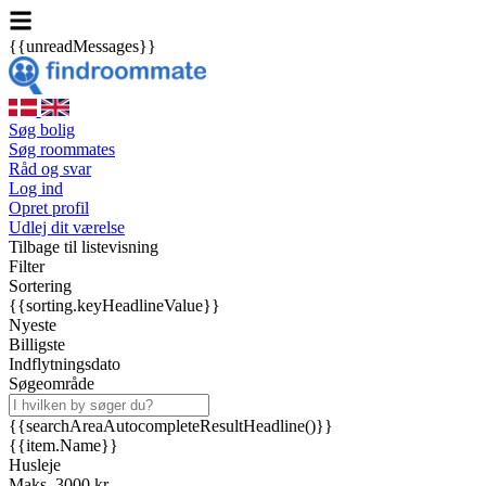
{{unreadMessages}}
Søg bolig
Søg roommates
Råd og svar
Log ind
Opret profil
Udlej dit værelse
Tilbage til listevisning
Filter
Sortering
{{sorting.keyHeadlineValue}}
Nyeste
Billigste
Indflytningsdato
Søgeområde
{{searchAreaAutocompleteResultHeadline()}}
{{item.Name}}
Husleje
Maks. 3000 kr.