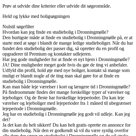
Prøv at udvide dine kriterier eller udvide dit søgeområde.
Held og lykke med boligsøgningen
Nulstil søgefilter
Hvordan kan jeg finde en studiebolig i Dronningmølle?
Den hurtigste måde at finde en studiebolig i Dronningmølle på, er at
starte med at søge i blandt de mange ledige studieboliger. Når du har
fundet den studiebolig der passer dig, så opretter du en profil og
opgraderer til Premium og kontakter udlejeren.
Har jeg gode muligheder for at finde et nyt hjem i Dronningmølle?
JA! Dine muligheder meget gode hvis du gør de ting vi anbefaler.
Udfyld din profil, hold øje med nye boliger, kontakt så mange som
muligt er blandt nogle af de ting man skal gøre for at finde en
studiebolig i Dronningmølle.
Kan man både leje værelser i kort og længere tid i Dronningmølle?
På findroommate findes der mange forskellige typer af værelser og
lejeboliger. Og de fleste har forskellige lejeperioder. Du kan leje
værelser og lejeboliger med lejeperioder fra 1 måned til ubegrænset
lejeperiode i Dronningmølle.
Jeg har en studiebolig i Dronningmølle jeg godt vil udleje. Kan jeg
det?
Ja det kan du helt sikkert! Du kan helt gratis oprette en annonce for
din studiebolig. Når den er godkendt så vil du være synlig overfor
alle dem der søger en studiebolig i Dronningmølle og du vil straks