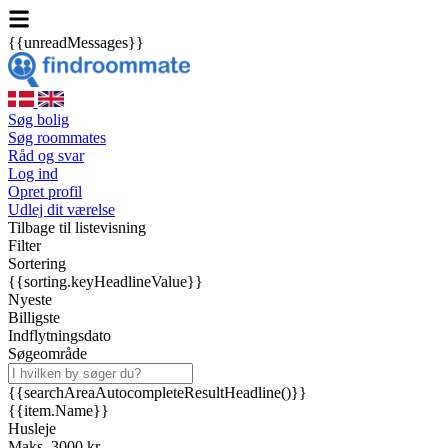
{{unreadMessages}}
Søg bolig
Søg roommates
Råd og svar
Log ind
Opret profil
Udlej dit værelse
Tilbage til listevisning
Filter
Sortering
{{sorting.keyHeadlineValue}}
Nyeste
Billigste
Indflytningsdato
Søgeområde
{{searchAreaAutocompleteResultHeadline()}}
{{item.Name}}
Husleje
Maks. 3000 kr.