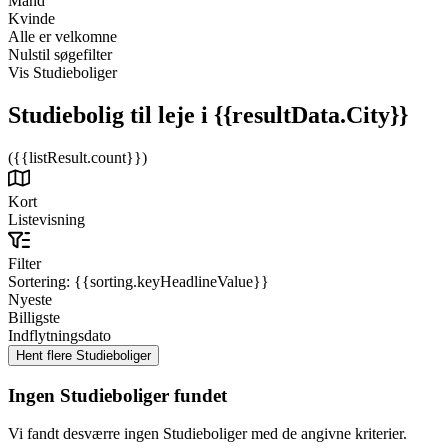
Mand
Kvinde
Alle er velkomne
Nulstil søgefilter
Vis Studieboliger
Studiebolig til leje
i {{resultData.City}}
({{listResult.count}})
Kort
Listevisning
Filter
Sortering:
{{sorting.keyHeadlineValue}}
Nyeste
Billigste
Indflytningsdato
Ingen Studieboliger fundet
Vi fandt desværre ingen Studieboliger med de angivne kriterier.