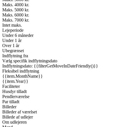
Maks. 4000 kr.
Maks. 5000 kr.
Maks. 6000 kr.
Maks. 7000 kr.
Intet maks.
Lejeperiode
Under 6 måneder
Under 1 år
Over 1 år
Ubegrænset
Indflytning fra
Vælg specifik indflytningsdato
Indflytningsdato: {{filterGetMoveInDateFriendly()}}
Fleksibel indflytning
{{item.MonthName}}
{{item.Year}}
Faciliteter
Husdyr tilladt
Pendlerværelse
Par tilladt
Billeder
Billeder af værelset
Billede af udlejer
Om udlejeren