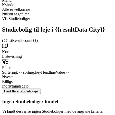
Mand
Kvinde
Alle er velkomne
Nulstil søgefilter
Vis Studieboliger
Studiebolig til leje
i {{resultData.City}}
({{listResult.count}})
Kort
Listevisning
Filter
Sortering:
{{sorting.keyHeadlineValue}}
Nyeste
Billigste
Indflytningsdato
Ingen Studieboliger fundet
Vi fandt desværre ingen Studieboliger med de angivne kriterier.