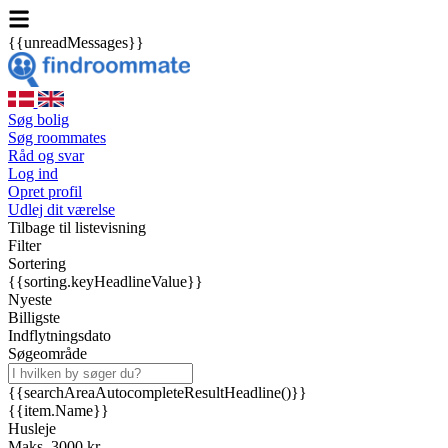
{{unreadMessages}}
Søg bolig
Søg roommates
Råd og svar
Log ind
Opret profil
Udlej dit værelse
Tilbage til listevisning
Filter
Sortering
{{sorting.keyHeadlineValue}}
Nyeste
Billigste
Indflytningsdato
Søgeområde
{{searchAreaAutocompleteResultHeadline()}}
{{item.Name}}
Husleje
Maks. 3000 kr.