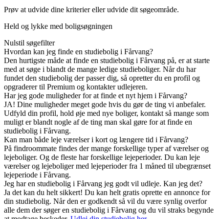
Prøv at udvide dine kriterier eller udvide dit søgeområde.
Held og lykke med boligsøgningen
Nulstil søgefilter
Hvordan kan jeg finde en studiebolig i Fårvang?
Den hurtigste måde at finde en studiebolig i Fårvang på, er at starte
med at søge i blandt de mange ledige studieboliger. Når du har
fundet den studiebolig der passer dig, så opretter du en profil og
opgraderer til Premium og kontakter udlejeren.
Har jeg gode muligheder for at finde et nyt hjem i Fårvang?
JA! Dine muligheder meget gode hvis du gør de ting vi anbefaler.
Udfyld din profil, hold øje med nye boliger, kontakt så mange som
muligt er blandt nogle af de ting man skal gøre for at finde en
studiebolig i Fårvang.
Kan man både leje værelser i kort og længere tid i Fårvang?
På findroommate findes der mange forskellige typer af værelser og
lejeboliger. Og de fleste har forskellige lejeperioder. Du kan leje
værelser og lejeboliger med lejeperioder fra 1 måned til ubegrænset
lejeperiode i Fårvang.
Jeg har en studiebolig i Fårvang jeg godt vil udleje. Kan jeg det?
Ja det kan du helt sikkert! Du kan helt gratis oprette en annonce for
din studiebolig. Når den er godkendt så vil du være synlig overfor
alle dem der søger en studiebolig i Fårvang og du vil straks begynde
at modtage beskeder.
Udlej din studiebolig her