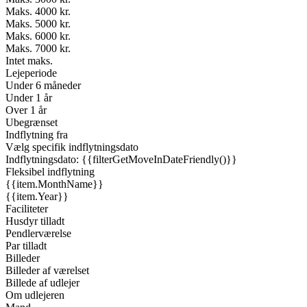
Maks. 4000 kr.
Maks. 5000 kr.
Maks. 6000 kr.
Maks. 7000 kr.
Intet maks.
Lejeperiode
Under 6 måneder
Under 1 år
Over 1 år
Ubegrænset
Indflytning fra
Vælg specifik indflytningsdato
Indflytningsdato: {{filterGetMoveInDateFriendly()}}
Fleksibel indflytning
{{item.MonthName}}
{{item.Year}}
Faciliteter
Husdyr tilladt
Pendlerværelse
Par tilladt
Billeder
Billeder af værelset
Billede af udlejer
Om udlejeren