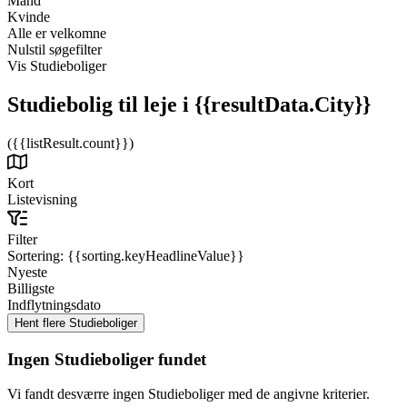
Mand
Kvinde
Alle er velkomne
Nulstil søgefilter
Vis Studieboliger
Studiebolig til leje
i {{resultData.City}}
({{listResult.count}})
Kort
Listevisning
Filter
Sortering:
{{sorting.keyHeadlineValue}}
Nyeste
Billigste
Indflytningsdato
Ingen Studieboliger fundet
Vi fandt desværre ingen Studieboliger med de angivne kriterier.