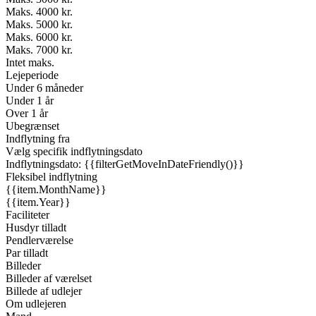
Maks. 4000 kr.
Maks. 5000 kr.
Maks. 6000 kr.
Maks. 7000 kr.
Intet maks.
Lejeperiode
Under 6 måneder
Under 1 år
Over 1 år
Ubegrænset
Indflytning fra
Vælg specifik indflytningsdato
Indflytningsdato: {{filterGetMoveInDateFriendly()}}
Fleksibel indflytning
{{item.MonthName}}
{{item.Year}}
Faciliteter
Husdyr tilladt
Pendlerværelse
Par tilladt
Billeder
Billeder af værelset
Billede af udlejer
Om udlejeren