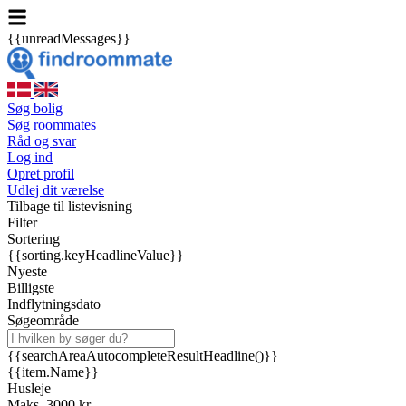
{{unreadMessages}}
Søg bolig
Søg roommates
Råd og svar
Log ind
Opret profil
Udlej dit værelse
Tilbage til listevisning
Filter
Sortering
{{sorting.keyHeadlineValue}}
Nyeste
Billigste
Indflytningsdato
Søgeområde
{{searchAreaAutocompleteResultHeadline()}}
{{item.Name}}
Husleje
Maks. 3000 kr.