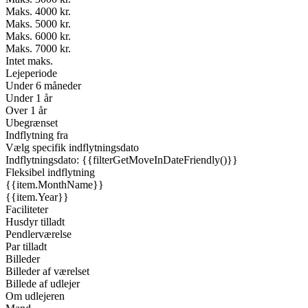
Maks. 4000 kr.
Maks. 5000 kr.
Maks. 6000 kr.
Maks. 7000 kr.
Intet maks.
Lejeperiode
Under 6 måneder
Under 1 år
Over 1 år
Ubegrænset
Indflytning fra
Vælg specifik indflytningsdato
Indflytningsdato: {{filterGetMoveInDateFriendly()}}
Fleksibel indflytning
{{item.MonthName}}
{{item.Year}}
Faciliteter
Husdyr tilladt
Pendlerværelse
Par tilladt
Billeder
Billeder af værelset
Billede af udlejer
Om udlejeren