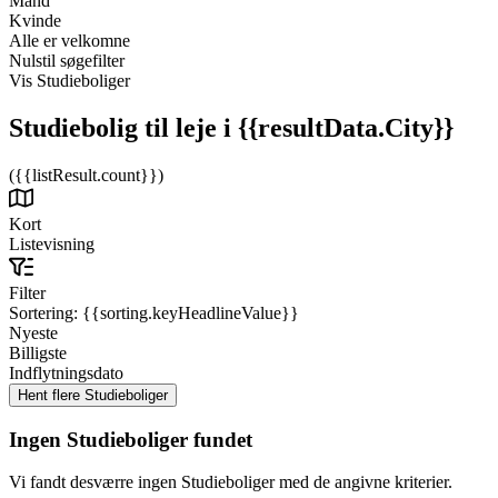
Mand
Kvinde
Alle er velkomne
Nulstil søgefilter
Vis Studieboliger
Studiebolig til leje
i {{resultData.City}}
({{listResult.count}})
Kort
Listevisning
Filter
Sortering:
{{sorting.keyHeadlineValue}}
Nyeste
Billigste
Indflytningsdato
Ingen Studieboliger fundet
Vi fandt desværre ingen Studieboliger med de angivne kriterier.