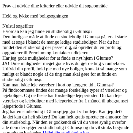
Prøv at udvide dine kriterier eller udvide dit søgeområde.
Held og lykke med boligsøgningen
Nulstil søgefilter
Hvordan kan jeg finde en studiebolig i Glumsø?
Den hurtigste måde at finde en studiebolig i Glumsø på, er at starte
med at søge i blandt de mange ledige studieboliger. Når du har
fundet den studiebolig der passer dig, så opretter du en profil og
opgraderer til Premium og kontakter udlejeren.
Har jeg gode muligheder for at finde et nyt hjem i Glumsø?
JA! Dine muligheder meget gode hvis du gør de ting vi anbefaler.
Udfyld din profil, hold øje med nye boliger, kontakt så mange som
muligt er blandt nogle af de ting man skal gøre for at finde en
studiebolig i Glumsø.
Kan man både leje værelser i kort og længere tid i Glumsø?
På findroommate findes der mange forskellige typer af værelser og
lejeboliger. Og de fleste har forskellige lejeperioder. Du kan leje
værelser og lejeboliger med lejeperioder fra 1 måned til ubegrænset
lejeperiode i Glumsø.
Jeg har en studiebolig i Glumsø jeg godt vil udleje. Kan jeg det?
Ja det kan du helt sikkert! Du kan helt gratis oprette en annonce for
din studiebolig. Når den er godkendt så vil du være synlig overfor
alle dem der søger en studiebolig i Glumsø og du vil straks begynde
at modtage beskeder.
Udlej din studiebolig her