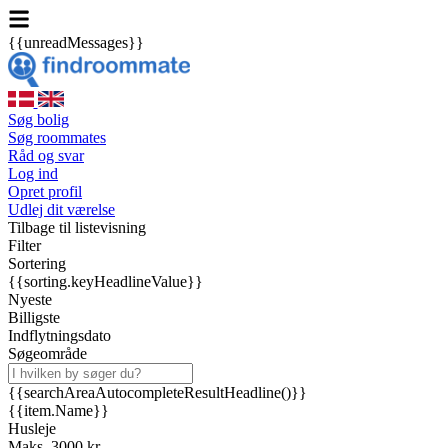
{{unreadMessages}}
Søg bolig
Søg roommates
Råd og svar
Log ind
Opret profil
Udlej dit værelse
Tilbage til listevisning
Filter
Sortering
{{sorting.keyHeadlineValue}}
Nyeste
Billigste
Indflytningsdato
Søgeområde
{{searchAreaAutocompleteResultHeadline()}}
{{item.Name}}
Husleje
Maks. 3000 kr.