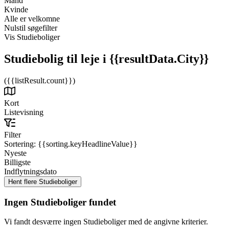
Mand
Kvinde
Alle er velkomne
Nulstil søgefilter
Vis Studieboliger
Studiebolig til leje
i {{resultData.City}}
({{listResult.count}})
Kort
Listevisning
Filter
Sortering:
{{sorting.keyHeadlineValue}}
Nyeste
Billigste
Indflytningsdato
Ingen Studieboliger fundet
Vi fandt desværre ingen Studieboliger med de angivne kriterier.