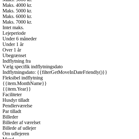
Maks. 4000 kr.
Maks. 5000 kr.
Maks. 6000 kr.
Maks. 7000 kr.
Intet maks.
Lejeperiode
Under 6 måneder
Under 1 år
Over 1 år
Ubegrænset
Indflytning fra
Vælg specifik indflytningsdato
Indflytningsdato: {{filterGetMoveInDateFriendly()}}
Fleksibel indflytning
{{item.MonthName}}
{{item.Year}}
Faciliteter
Husdyr tilladt
Pendlerværelse
Par tilladt
Billeder
Billeder af værelset
Billede af udlejer
Om udlejeren