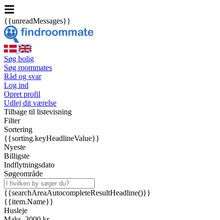
{{unreadMessages}}
Søg bolig
Søg roommates
Råd og svar
Log ind
Opret profil
Udlej dit værelse
Tilbage til listevisning
Filter
Sortering
{{sorting.keyHeadlineValue}}
Nyeste
Billigste
Indflytningsdato
Søgeområde
{{searchAreaAutocompleteResultHeadline()}}
{{item.Name}}
Husleje
Maks. 3000 kr.