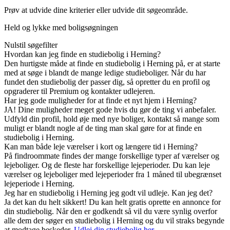
Prøv at udvide dine kriterier eller udvide dit søgeområde.
Held og lykke med boligsøgningen
Nulstil søgefilter
Hvordan kan jeg finde en studiebolig i Herning?
Den hurtigste måde at finde en studiebolig i Herning på, er at starte
med at søge i blandt de mange ledige studieboliger. Når du har
fundet den studiebolig der passer dig, så opretter du en profil og
opgraderer til Premium og kontakter udlejeren.
Har jeg gode muligheder for at finde et nyt hjem i Herning?
JA! Dine muligheder meget gode hvis du gør de ting vi anbefaler.
Udfyld din profil, hold øje med nye boliger, kontakt så mange som
muligt er blandt nogle af de ting man skal gøre for at finde en
studiebolig i Herning.
Kan man både leje værelser i kort og længere tid i Herning?
På findroommate findes der mange forskellige typer af værelser og
lejeboliger. Og de fleste har forskellige lejeperioder. Du kan leje
værelser og lejeboliger med lejeperioder fra 1 måned til ubegrænset
lejeperiode i Herning.
Jeg har en studiebolig i Herning jeg godt vil udleje. Kan jeg det?
Ja det kan du helt sikkert! Du kan helt gratis oprette en annonce for
din studiebolig. Når den er godkendt så vil du være synlig overfor
alle dem der søger en studiebolig i Herning og du vil straks begynde
at modtage beskeder.
Udlej din studiebolig her