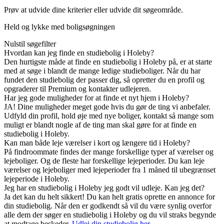
Prøv at udvide dine kriterier eller udvide dit søgeområde.
Held og lykke med boligsøgningen
Nulstil søgefilter
Hvordan kan jeg finde en studiebolig i Holeby?
Den hurtigste måde at finde en studiebolig i Holeby på, er at starte
med at søge i blandt de mange ledige studieboliger. Når du har
fundet den studiebolig der passer dig, så opretter du en profil og
opgraderer til Premium og kontakter udlejeren.
Har jeg gode muligheder for at finde et nyt hjem i Holeby?
JA! Dine muligheder meget gode hvis du gør de ting vi anbefaler.
Udfyld din profil, hold øje med nye boliger, kontakt så mange som
muligt er blandt nogle af de ting man skal gøre for at finde en
studiebolig i Holeby.
Kan man både leje værelser i kort og længere tid i Holeby?
På findroommate findes der mange forskellige typer af værelser og
lejeboliger. Og de fleste har forskellige lejeperioder. Du kan leje
værelser og lejeboliger med lejeperioder fra 1 måned til ubegrænset
lejeperiode i Holeby.
Jeg har en studiebolig i Holeby jeg godt vil udleje. Kan jeg det?
Ja det kan du helt sikkert! Du kan helt gratis oprette en annonce for
din studiebolig. Når den er godkendt så vil du være synlig overfor
alle dem der søger en studiebolig i Holeby og du vil straks begynde
at modtage beskeder.
Udlej din studiebolig her