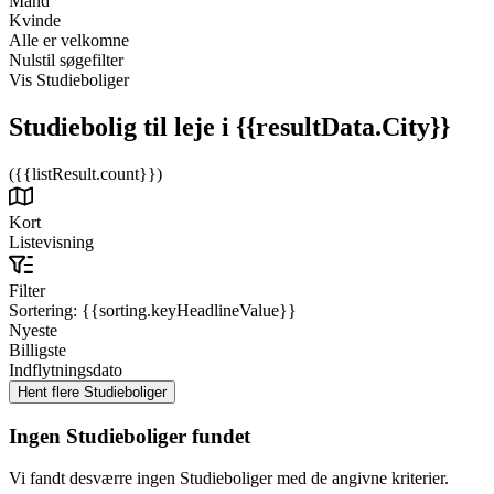
Mand
Kvinde
Alle er velkomne
Nulstil søgefilter
Vis Studieboliger
Studiebolig til leje
i {{resultData.City}}
({{listResult.count}})
Kort
Listevisning
Filter
Sortering:
{{sorting.keyHeadlineValue}}
Nyeste
Billigste
Indflytningsdato
Ingen Studieboliger fundet
Vi fandt desværre ingen Studieboliger med de angivne kriterier.