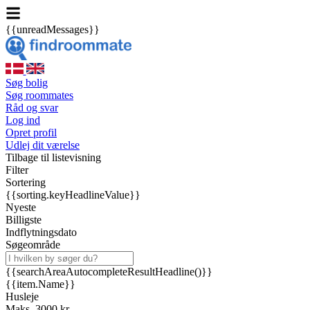
{{unreadMessages}}
Søg bolig
Søg roommates
Råd og svar
Log ind
Opret profil
Udlej dit værelse
Tilbage til listevisning
Filter
Sortering
{{sorting.keyHeadlineValue}}
Nyeste
Billigste
Indflytningsdato
Søgeområde
{{searchAreaAutocompleteResultHeadline()}}
{{item.Name}}
Husleje
Maks. 3000 kr.