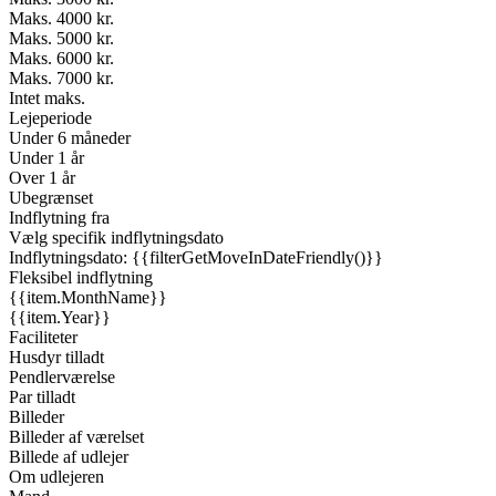
Maks. 4000 kr.
Maks. 5000 kr.
Maks. 6000 kr.
Maks. 7000 kr.
Intet maks.
Lejeperiode
Under 6 måneder
Under 1 år
Over 1 år
Ubegrænset
Indflytning fra
Vælg specifik indflytningsdato
Indflytningsdato: {{filterGetMoveInDateFriendly()}}
Fleksibel indflytning
{{item.MonthName}}
{{item.Year}}
Faciliteter
Husdyr tilladt
Pendlerværelse
Par tilladt
Billeder
Billeder af værelset
Billede af udlejer
Om udlejeren