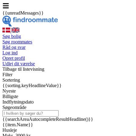
{{unreadMessages}}
Søg bolig
Søg roommates
Råd og svar
Log ind
Opret profil
Udlej dit værelse
Tilbage til listevisning
Filter
Sortering
{{sorting.keyHeadlineValue}}
Nyeste
Billigste
Indflytningsdato
Søgeområde
{{searchAreaAutocompleteResultHeadline()}}
{{item.Name}}
Husleje
Maks. 3000 kr.