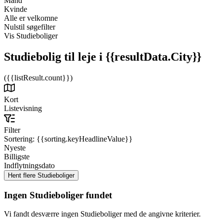
Mand
Kvinde
Alle er velkomne
Nulstil søgefilter
Vis Studieboliger
Studiebolig til leje
i {{resultData.City}}
({{listResult.count}})
Kort
Listevisning
Filter
Sortering:
{{sorting.keyHeadlineValue}}
Nyeste
Billigste
Indflytningsdato
Ingen Studieboliger fundet
Vi fandt desværre ingen Studieboliger med de angivne kriterier.