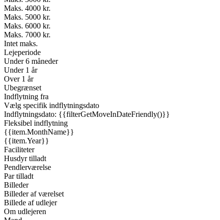
Maks. 4000 kr.
Maks. 5000 kr.
Maks. 6000 kr.
Maks. 7000 kr.
Intet maks.
Lejeperiode
Under 6 måneder
Under 1 år
Over 1 år
Ubegrænset
Indflytning fra
Vælg specifik indflytningsdato
Indflytningsdato: {{filterGetMoveInDateFriendly()}}
Fleksibel indflytning
{{item.MonthName}}
{{item.Year}}
Faciliteter
Husdyr tilladt
Pendlerværelse
Par tilladt
Billeder
Billeder af værelset
Billede af udlejer
Om udlejeren