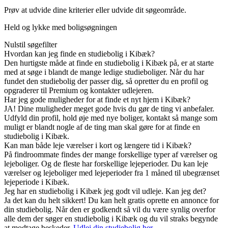
Prøv at udvide dine kriterier eller udvide dit søgeområde.
Held og lykke med boligsøgningen
Nulstil søgefilter
Hvordan kan jeg finde en studiebolig i Kibæk?
Den hurtigste måde at finde en studiebolig i Kibæk på, er at starte
med at søge i blandt de mange ledige studieboliger. Når du har
fundet den studiebolig der passer dig, så opretter du en profil og
opgraderer til Premium og kontakter udlejeren.
Har jeg gode muligheder for at finde et nyt hjem i Kibæk?
JA! Dine muligheder meget gode hvis du gør de ting vi anbefaler.
Udfyld din profil, hold øje med nye boliger, kontakt så mange som
muligt er blandt nogle af de ting man skal gøre for at finde en
studiebolig i Kibæk.
Kan man både leje værelser i kort og længere tid i Kibæk?
På findroommate findes der mange forskellige typer af værelser og
lejeboliger. Og de fleste har forskellige lejeperioder. Du kan leje
værelser og lejeboliger med lejeperioder fra 1 måned til ubegrænset
lejeperiode i Kibæk.
Jeg har en studiebolig i Kibæk jeg godt vil udleje. Kan jeg det?
Ja det kan du helt sikkert! Du kan helt gratis oprette en annonce for
din studiebolig. Når den er godkendt så vil du være synlig overfor
alle dem der søger en studiebolig i Kibæk og du vil straks begynde
at modtage beskeder.
Udlej din studiebolig her