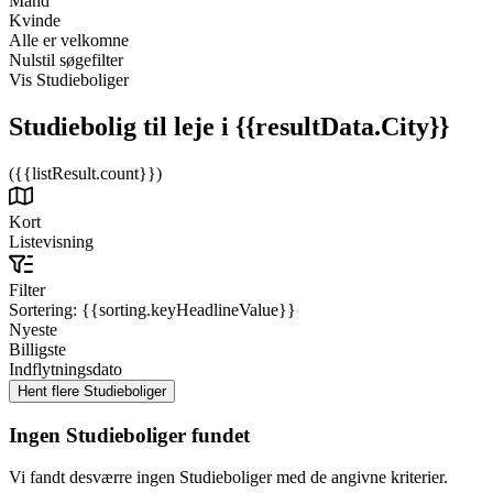
Mand
Kvinde
Alle er velkomne
Nulstil søgefilter
Vis Studieboliger
Studiebolig til leje
i {{resultData.City}}
({{listResult.count}})
Kort
Listevisning
Filter
Sortering:
{{sorting.keyHeadlineValue}}
Nyeste
Billigste
Indflytningsdato
Ingen Studieboliger fundet
Vi fandt desværre ingen Studieboliger med de angivne kriterier.