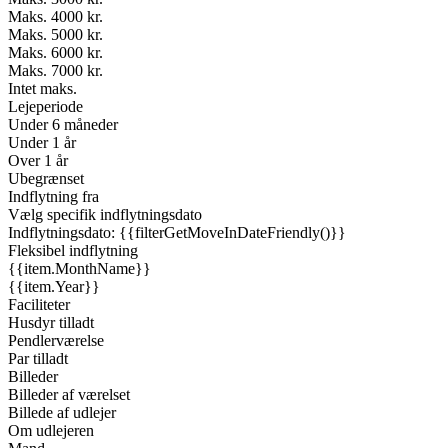
Maks. 4000 kr.
Maks. 5000 kr.
Maks. 6000 kr.
Maks. 7000 kr.
Intet maks.
Lejeperiode
Under 6 måneder
Under 1 år
Over 1 år
Ubegrænset
Indflytning fra
Vælg specifik indflytningsdato
Indflytningsdato: {{filterGetMoveInDateFriendly()}}
Fleksibel indflytning
{{item.MonthName}}
{{item.Year}}
Faciliteter
Husdyr tilladt
Pendlerværelse
Par tilladt
Billeder
Billeder af værelset
Billede af udlejer
Om udlejeren