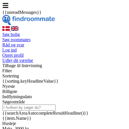
{{unreadMessages}}
Søg bolig
Søg roommates
Råd og svar
Log ind
Opret profil
Udlej dit værelse
Tilbage til listevisning
Filter
Sortering
{{sorting.keyHeadlineValue}}
Nyeste
Billigste
Indflytningsdato
Søgeområde
{{searchAreaAutocompleteResultHeadline()}}
{{item.Name}}
Husleje
Maks. 3000 kr.