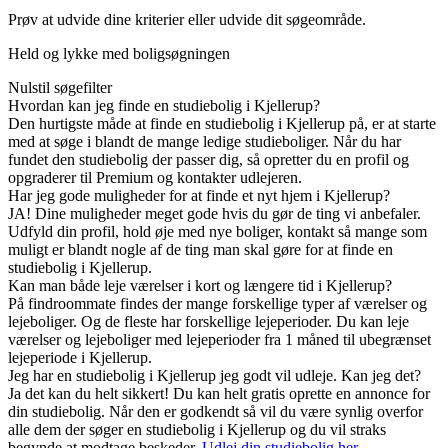
Prøv at udvide dine kriterier eller udvide dit søgeområde.
Held og lykke med boligsøgningen
Nulstil søgefilter
Hvordan kan jeg finde en studiebolig i Kjellerup?
Den hurtigste måde at finde en studiebolig i Kjellerup på, er at starte
med at søge i blandt de mange ledige studieboliger. Når du har
fundet den studiebolig der passer dig, så opretter du en profil og
opgraderer til Premium og kontakter udlejeren.
Har jeg gode muligheder for at finde et nyt hjem i Kjellerup?
JA! Dine muligheder meget gode hvis du gør de ting vi anbefaler.
Udfyld din profil, hold øje med nye boliger, kontakt så mange som
muligt er blandt nogle af de ting man skal gøre for at finde en
studiebolig i Kjellerup.
Kan man både leje værelser i kort og længere tid i Kjellerup?
På findroommate findes der mange forskellige typer af værelser og
lejeboliger. Og de fleste har forskellige lejeperioder. Du kan leje
værelser og lejeboliger med lejeperioder fra 1 måned til ubegrænset
lejeperiode i Kjellerup.
Jeg har en studiebolig i Kjellerup jeg godt vil udleje. Kan jeg det?
Ja det kan du helt sikkert! Du kan helt gratis oprette en annonce for
din studiebolig. Når den er godkendt så vil du være synlig overfor
alle dem der søger en studiebolig i Kjellerup og du vil straks
begynde at modtage beskeder.
Udlej din studiebolig her