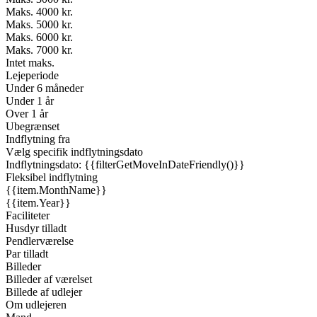
Maks. 4000 kr.
Maks. 5000 kr.
Maks. 6000 kr.
Maks. 7000 kr.
Intet maks.
Lejeperiode
Under 6 måneder
Under 1 år
Over 1 år
Ubegrænset
Indflytning fra
Vælg specifik indflytningsdato
Indflytningsdato: {{filterGetMoveInDateFriendly()}}
Fleksibel indflytning
{{item.MonthName}}
{{item.Year}}
Faciliteter
Husdyr tilladt
Pendlerværelse
Par tilladt
Billeder
Billeder af værelset
Billede af udlejer
Om udlejeren