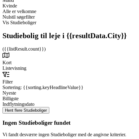
Mand
Kvinde
Alle er velkomne
Nulstil søgefilter
Vis Studieboliger
Studiebolig til leje
i {{resultData.City}}
({{listResult.count}})
Kort
Listevisning
Filter
Sortering:
{{sorting.keyHeadlineValue}}
Nyeste
Billigste
Indflytningsdato
Ingen Studieboliger fundet
Vi fandt desværre ingen Studieboliger med de angivne kriterier.