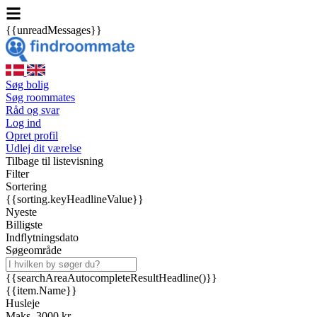
{{unreadMessages}}
Søg bolig
Søg roommates
Råd og svar
Log ind
Opret profil
Udlej dit værelse
Tilbage til listevisning
Filter
Sortering
{{sorting.keyHeadlineValue}}
Nyeste
Billigste
Indflytningsdato
Søgeområde
{{searchAreaAutocompleteResultHeadline()}}
{{item.Name}}
Husleje
Maks. 3000 kr.