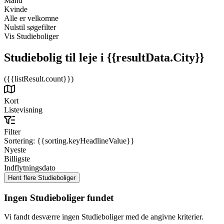
Mand
Kvinde
Alle er velkomne
Nulstil søgefilter
Vis Studieboliger
Studiebolig til leje
i {{resultData.City}}
({{listResult.count}})
Kort
Listevisning
Filter
Sortering:
{{sorting.keyHeadlineValue}}
Nyeste
Billigste
Indflytningsdato
Ingen Studieboliger fundet
Vi fandt desværre ingen Studieboliger med de angivne kriterier.