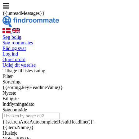
{{unreadMessages}}
Søg bolig
Søg roommates
Råd og svar
Log ind
Opret profil
Udlej dit værelse
Tilbage til listevisning
Filter
Sortering
{{sorting.keyHeadlineValue}}
Nyeste
Billigste
Indflytningsdato
Søgeområde
{{searchAreaAutocompleteResultHeadline()}}
{{item.Name}}
Husleje
Maks. 3000 kr.