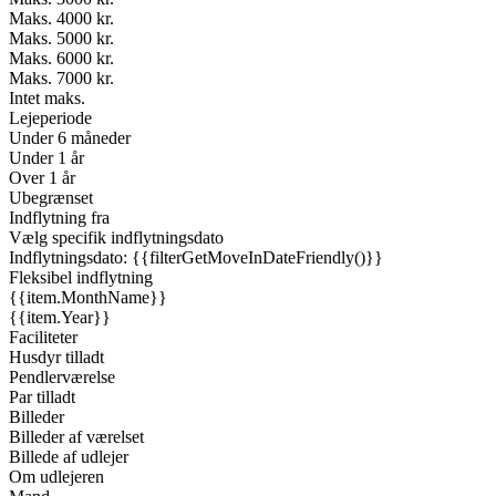
Maks. 4000 kr.
Maks. 5000 kr.
Maks. 6000 kr.
Maks. 7000 kr.
Intet maks.
Lejeperiode
Under 6 måneder
Under 1 år
Over 1 år
Ubegrænset
Indflytning fra
Vælg specifik indflytningsdato
Indflytningsdato: {{filterGetMoveInDateFriendly()}}
Fleksibel indflytning
{{item.MonthName}}
{{item.Year}}
Faciliteter
Husdyr tilladt
Pendlerværelse
Par tilladt
Billeder
Billeder af værelset
Billede af udlejer
Om udlejeren