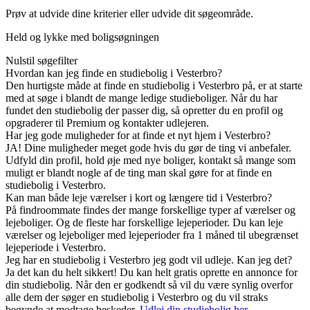
Prøv at udvide dine kriterier eller udvide dit søgeområde.
Held og lykke med boligsøgningen
Nulstil søgefilter
Hvordan kan jeg finde en studiebolig i Vesterbro?
Den hurtigste måde at finde en studiebolig i Vesterbro på, er at starte
med at søge i blandt de mange ledige studieboliger. Når du har
fundet den studiebolig der passer dig, så opretter du en profil og
opgraderer til Premium og kontakter udlejeren.
Har jeg gode muligheder for at finde et nyt hjem i Vesterbro?
JA! Dine muligheder meget gode hvis du gør de ting vi anbefaler.
Udfyld din profil, hold øje med nye boliger, kontakt så mange som
muligt er blandt nogle af de ting man skal gøre for at finde en
studiebolig i Vesterbro.
Kan man både leje værelser i kort og længere tid i Vesterbro?
På findroommate findes der mange forskellige typer af værelser og
lejeboliger. Og de fleste har forskellige lejeperioder. Du kan leje
værelser og lejeboliger med lejeperioder fra 1 måned til ubegrænset
lejeperiode i Vesterbro.
Jeg har en studiebolig i Vesterbro jeg godt vil udleje. Kan jeg det?
Ja det kan du helt sikkert! Du kan helt gratis oprette en annonce for
din studiebolig. Når den er godkendt så vil du være synlig overfor
alle dem der søger en studiebolig i Vesterbro og du vil straks
begynde at modtage beskeder.
Udlej din studiebolig her