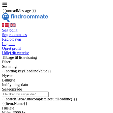
{{unreadMessages}}
Søg bolig
Søg roommates
Råd og svar
Log ind
Opret profil
Udlej dit værelse
Tilbage til listevisning
Filter
Sortering
{{sorting.keyHeadlineValue}}
Nyeste
Billigste
Indflytningsdato
Søgeområde
{{searchAreaAutocompleteResultHeadline()}}
{{item.Name}}
Husleje
Maks. 3000 kr.