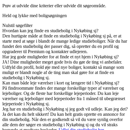
Prøv at udvide dine kriterier eller udvide dit søgeområde.
Held og lykke med boligsøgningen
Nulstil søgefilter
Hvordan kan jeg finde en studiebolig i Nykøbing sj?
Den hurtigste måde at finde en studiebolig i Nykøbing sj på, er at
starte med at søge i blandt de mange ledige studieboliger. Når du har
fundet den studiebolig der passer dig, så opretter du en profil og
opgraderer til Premium og kontakter udlejeren.
Har jeg gode muligheder for at finde et nyt hjem i Nykøbing sj?
JA! Dine muligheder meget gode hvis du gør de ting vi anbefaler.
Udfyld din profil, hold øje med nye boliger, kontakt så mange som
muligt er blandt nogle af de ting man skal gøre for at finde en
studiebolig i Nykøbing sj.
Kan man både leje værelser i kort og længere tid i Nykøbing sj?
På findroommate findes der mange forskellige typer af værelser og
lejeboliger. Og de fleste har forskellige lejeperioder. Du kan leje
værelser og lejeboliger med lejeperioder fra 1 måned til ubegrænset
lejeperiode i Nykøbing sj.
Jeg har en studiebolig i Nykøbing sj jeg godt vil udleje. Kan jeg det?
Ja det kan du helt sikkert! Du kan helt gratis oprette en annonce for
din studiebolig. Når den er godkendt så vil du være synlig overfor
alle dem der søger en studiebolig i Nykøbing sj og du vil straks
begynde at modtage beskeder.
Udlej din studiebolig her