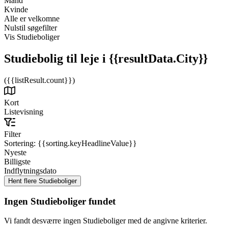
Mand
Kvinde
Alle er velkomne
Nulstil søgefilter
Vis Studieboliger
Studiebolig til leje
i {{resultData.City}}
({{listResult.count}})
Kort
Listevisning
Filter
Sortering:
{{sorting.keyHeadlineValue}}
Nyeste
Billigste
Indflytningsdato
Ingen Studieboliger fundet
Vi fandt desværre ingen Studieboliger med de angivne kriterier.