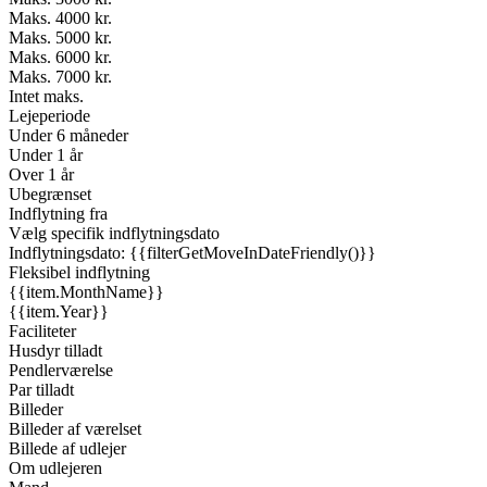
Maks. 4000 kr.
Maks. 5000 kr.
Maks. 6000 kr.
Maks. 7000 kr.
Intet maks.
Lejeperiode
Under 6 måneder
Under 1 år
Over 1 år
Ubegrænset
Indflytning fra
Vælg specifik indflytningsdato
Indflytningsdato: {{filterGetMoveInDateFriendly()}}
Fleksibel indflytning
{{item.MonthName}}
{{item.Year}}
Faciliteter
Husdyr tilladt
Pendlerværelse
Par tilladt
Billeder
Billeder af værelset
Billede af udlejer
Om udlejeren