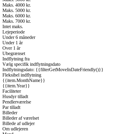
Maks. 4000 kr.
Maks. 5000 kr.
Maks. 6000 kr.
Maks. 7000 kr.
Intet maks.
Lejeperiode
Under 6 måneder
Under 1 år
Over 1 år
Ubegrænset
Indflytning fra
Vælg specifik indflytningsdato
Indflytningsdato: {{filterGetMoveInDateFriendly()}}
Fleksibel indflytning
{{item.MonthName}}
{{item.Year}}
Faciliteter
Husdyr tilladt
Pendlerværelse
Par tilladt
Billeder
Billeder af værelset
Billede af udlejer
Om udlejeren