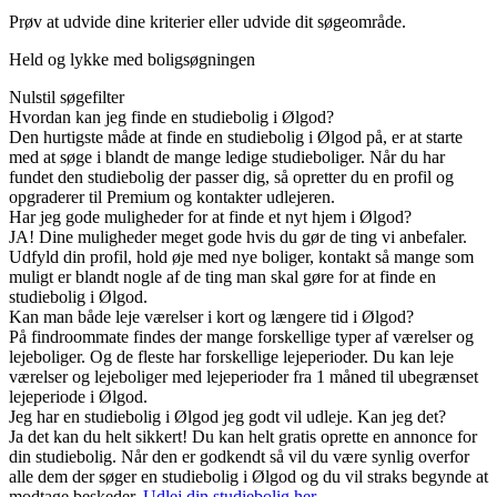
Prøv at udvide dine kriterier eller udvide dit søgeområde.
Held og lykke med boligsøgningen
Nulstil søgefilter
Hvordan kan jeg finde en studiebolig i Ølgod?
Den hurtigste måde at finde en studiebolig i Ølgod på, er at starte
med at søge i blandt de mange ledige studieboliger. Når du har
fundet den studiebolig der passer dig, så opretter du en profil og
opgraderer til Premium og kontakter udlejeren.
Har jeg gode muligheder for at finde et nyt hjem i Ølgod?
JA! Dine muligheder meget gode hvis du gør de ting vi anbefaler.
Udfyld din profil, hold øje med nye boliger, kontakt så mange som
muligt er blandt nogle af de ting man skal gøre for at finde en
studiebolig i Ølgod.
Kan man både leje værelser i kort og længere tid i Ølgod?
På findroommate findes der mange forskellige typer af værelser og
lejeboliger. Og de fleste har forskellige lejeperioder. Du kan leje
værelser og lejeboliger med lejeperioder fra 1 måned til ubegrænset
lejeperiode i Ølgod.
Jeg har en studiebolig i Ølgod jeg godt vil udleje. Kan jeg det?
Ja det kan du helt sikkert! Du kan helt gratis oprette en annonce for
din studiebolig. Når den er godkendt så vil du være synlig overfor
alle dem der søger en studiebolig i Ølgod og du vil straks begynde at
modtage beskeder.
Udlej din studiebolig her