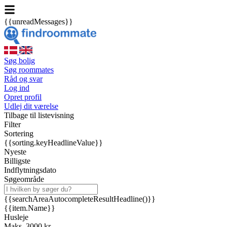
{{unreadMessages}}
Søg bolig
Søg roommates
Råd og svar
Log ind
Opret profil
Udlej dit værelse
Tilbage til listevisning
Filter
Sortering
{{sorting.keyHeadlineValue}}
Nyeste
Billigste
Indflytningsdato
Søgeområde
{{searchAreaAutocompleteResultHeadline()}}
{{item.Name}}
Husleje
Maks. 3000 kr.