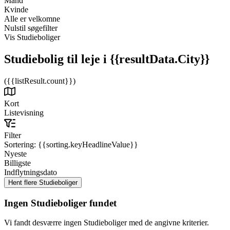
Mand
Kvinde
Alle er velkomne
Nulstil søgefilter
Vis Studieboliger
Studiebolig til leje
i {{resultData.City}}
({{listResult.count}})
Kort
Listevisning
Filter
Sortering:
{{sorting.keyHeadlineValue}}
Nyeste
Billigste
Indflytningsdato
Ingen Studieboliger fundet
Vi fandt desværre ingen Studieboliger med de angivne kriterier.