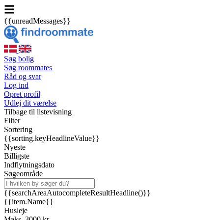
{{unreadMessages}}
Søg bolig
Søg roommates
Råd og svar
Log ind
Opret profil
Udlej dit værelse
Tilbage til listevisning
Filter
Sortering
{{sorting.keyHeadlineValue}}
Nyeste
Billigste
Indflytningsdato
Søgeområde
{{searchAreaAutocompleteResultHeadline()}}
{{item.Name}}
Husleje
Maks. 3000 kr.