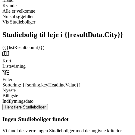
Mand
Kvinde
Alle er velkomne
Nulstil søgefilter
Vis Studieboliger
Studiebolig til leje
i {{resultData.City}}
({{listResult.count}})
Kort
Listevisning
Filter
Sortering:
{{sorting.keyHeadlineValue}}
Nyeste
Billigste
Indflytningsdato
Ingen Studieboliger fundet
Vi fandt desværre ingen Studieboliger med de angivne kriterier.