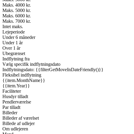
Maks. 4000 kr.
Maks. 5000 kr.
Maks. 6000 kr.
Maks. 7000 kr.
Intet maks.
Lejeperiode
Under 6 måneder
Under 1 år
Over 1 år
Ubegrænset
Indflytning fra
Vælg specifik indflytningsdato
Indflytningsdato: {{filterGetMoveInDateFriendly()}}
Fleksibel indflytning
{{item.MonthName}}
{{item.Year}}
Faciliteter
Husdyr tilladt
Pendlerværelse
Par tilladt
Billeder
Billeder af værelset
Billede af udlejer
Om udlejeren