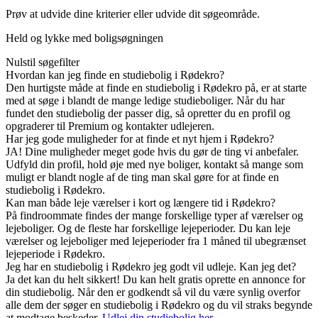
Prøv at udvide dine kriterier eller udvide dit søgeområde.
Held og lykke med boligsøgningen
Nulstil søgefilter
Hvordan kan jeg finde en studiebolig i Rødekro?
Den hurtigste måde at finde en studiebolig i Rødekro på, er at starte
med at søge i blandt de mange ledige studieboliger. Når du har
fundet den studiebolig der passer dig, så opretter du en profil og
opgraderer til Premium og kontakter udlejeren.
Har jeg gode muligheder for at finde et nyt hjem i Rødekro?
JA! Dine muligheder meget gode hvis du gør de ting vi anbefaler.
Udfyld din profil, hold øje med nye boliger, kontakt så mange som
muligt er blandt nogle af de ting man skal gøre for at finde en
studiebolig i Rødekro.
Kan man både leje værelser i kort og længere tid i Rødekro?
På findroommate findes der mange forskellige typer af værelser og
lejeboliger. Og de fleste har forskellige lejeperioder. Du kan leje
værelser og lejeboliger med lejeperioder fra 1 måned til ubegrænset
lejeperiode i Rødekro.
Jeg har en studiebolig i Rødekro jeg godt vil udleje. Kan jeg det?
Ja det kan du helt sikkert! Du kan helt gratis oprette en annonce for
din studiebolig. Når den er godkendt så vil du være synlig overfor
alle dem der søger en studiebolig i Rødekro og du vil straks begynde
at modtage beskeder.
Udlej din studiebolig her