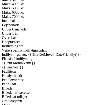
Maks. 4000 kr.
Maks. 5000 kr.
Maks. 6000 kr.
Maks. 7000 kr.
Intet maks.
Lejeperiode
Under 6 måneder
Under 1 år
Over 1 år
Ubegrænset
Indflytning fra
Vælg specifik indflytningsdato
Indflytningsdato: {{filterGetMoveInDateFriendly()}}
Fleksibel indflytning
{{item.MonthName}}
{{item.Year}}
Faciliteter
Husdyr tilladt
Pendlerværelse
Par tilladt
Billeder
Billeder af værelset
Billede af udlejer
Om udlejeren