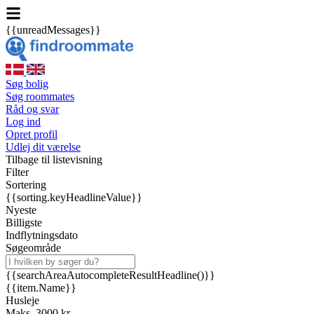
{{unreadMessages}}
Søg bolig
Søg roommates
Råd og svar
Log ind
Opret profil
Udlej dit værelse
Tilbage til listevisning
Filter
Sortering
{{sorting.keyHeadlineValue}}
Nyeste
Billigste
Indflytningsdato
Søgeområde
{{searchAreaAutocompleteResultHeadline()}}
{{item.Name}}
Husleje
Maks. 3000 kr.