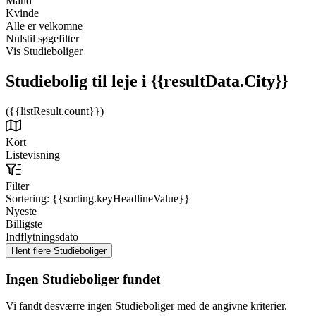
Mand
Kvinde
Alle er velkomne
Nulstil søgefilter
Vis Studieboliger
Studiebolig til leje
i {{resultData.City}}
({{listResult.count}})
Kort
Listevisning
Filter
Sortering:
{{sorting.keyHeadlineValue}}
Nyeste
Billigste
Indflytningsdato
Ingen Studieboliger fundet
Vi fandt desværre ingen Studieboliger med de angivne kriterier.