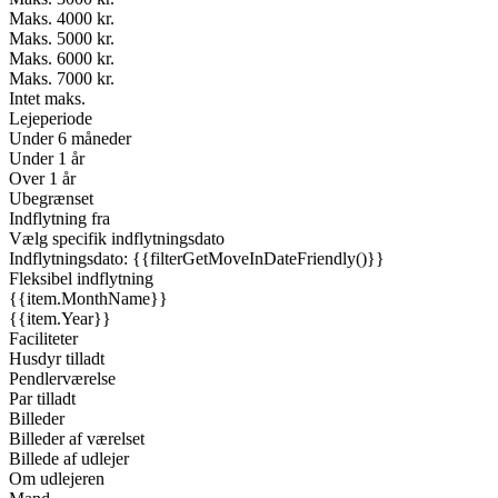
Maks. 4000 kr.
Maks. 5000 kr.
Maks. 6000 kr.
Maks. 7000 kr.
Intet maks.
Lejeperiode
Under 6 måneder
Under 1 år
Over 1 år
Ubegrænset
Indflytning fra
Vælg specifik indflytningsdato
Indflytningsdato: {{filterGetMoveInDateFriendly()}}
Fleksibel indflytning
{{item.MonthName}}
{{item.Year}}
Faciliteter
Husdyr tilladt
Pendlerværelse
Par tilladt
Billeder
Billeder af værelset
Billede af udlejer
Om udlejeren