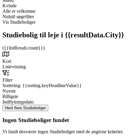
Mand
Kvinde
Alle er velkomne
Nulstil søgefilter
Vis Studieboliger
Studiebolig til leje
i {{resultData.City}}
({{listResult.count}})
Kort
Listevisning
Filter
Sortering:
{{sorting.keyHeadlineValue}}
Nyeste
Billigste
Indflytningsdato
Ingen Studieboliger fundet
Vi fandt desværre ingen Studieboliger med de angivne kriterier.