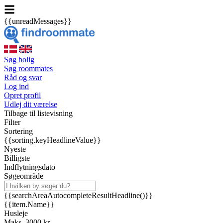
{{unreadMessages}}
Søg bolig
Søg roommates
Råd og svar
Log ind
Opret profil
Udlej dit værelse
Tilbage til listevisning
Filter
Sortering
{{sorting.keyHeadlineValue}}
Nyeste
Billigste
Indflytningsdato
Søgeområde
{{searchAreaAutocompleteResultHeadline()}}
{{item.Name}}
Husleje
Maks. 3000 kr.