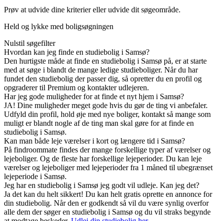
Prøv at udvide dine kriterier eller udvide dit søgeområde.
Held og lykke med boligsøgningen
Nulstil søgefilter
Hvordan kan jeg finde en studiebolig i Samsø?
Den hurtigste måde at finde en studiebolig i Samsø på, er at starte
med at søge i blandt de mange ledige studieboliger. Når du har
fundet den studiebolig der passer dig, så opretter du en profil og
opgraderer til Premium og kontakter udlejeren.
Har jeg gode muligheder for at finde et nyt hjem i Samsø?
JA! Dine muligheder meget gode hvis du gør de ting vi anbefaler.
Udfyld din profil, hold øje med nye boliger, kontakt så mange som
muligt er blandt nogle af de ting man skal gøre for at finde en
studiebolig i Samsø.
Kan man både leje værelser i kort og længere tid i Samsø?
På findroommate findes der mange forskellige typer af værelser og
lejeboliger. Og de fleste har forskellige lejeperioder. Du kan leje
værelser og lejeboliger med lejeperioder fra 1 måned til ubegrænset
lejeperiode i Samsø.
Jeg har en studiebolig i Samsø jeg godt vil udleje. Kan jeg det?
Ja det kan du helt sikkert! Du kan helt gratis oprette en annonce for
din studiebolig. Når den er godkendt så vil du være synlig overfor
alle dem der søger en studiebolig i Samsø og du vil straks begynde
at modtage beskeder.
Udlej din studiebolig her