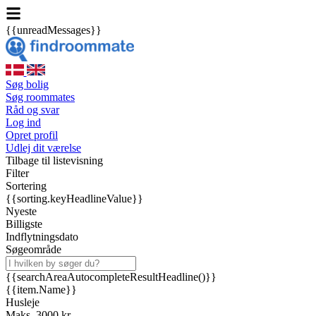
{{unreadMessages}}
Søg bolig
Søg roommates
Råd og svar
Log ind
Opret profil
Udlej dit værelse
Tilbage til listevisning
Filter
Sortering
{{sorting.keyHeadlineValue}}
Nyeste
Billigste
Indflytningsdato
Søgeområde
{{searchAreaAutocompleteResultHeadline()}}
{{item.Name}}
Husleje
Maks. 3000 kr.