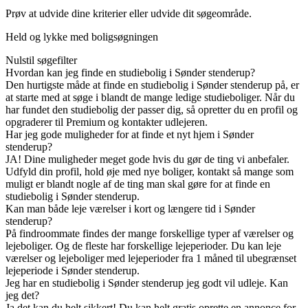
Prøv at udvide dine kriterier eller udvide dit søgeområde.
Held og lykke med boligsøgningen
Nulstil søgefilter
Hvordan kan jeg finde en studiebolig i Sønder stenderup?
Den hurtigste måde at finde en studiebolig i Sønder stenderup på, er
at starte med at søge i blandt de mange ledige studieboliger. Når du
har fundet den studiebolig der passer dig, så opretter du en profil og
opgraderer til Premium og kontakter udlejeren.
Har jeg gode muligheder for at finde et nyt hjem i Sønder
stenderup?
JA! Dine muligheder meget gode hvis du gør de ting vi anbefaler.
Udfyld din profil, hold øje med nye boliger, kontakt så mange som
muligt er blandt nogle af de ting man skal gøre for at finde en
studiebolig i Sønder stenderup.
Kan man både leje værelser i kort og længere tid i Sønder
stenderup?
På findroommate findes der mange forskellige typer af værelser og
lejeboliger. Og de fleste har forskellige lejeperioder. Du kan leje
værelser og lejeboliger med lejeperioder fra 1 måned til ubegrænset
lejeperiode i Sønder stenderup.
Jeg har en studiebolig i Sønder stenderup jeg godt vil udleje. Kan
jeg det?
Ja det kan du helt sikkert! Du kan helt gratis oprette en annonce for