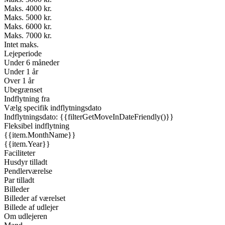
Maks. 4000 kr.
Maks. 5000 kr.
Maks. 6000 kr.
Maks. 7000 kr.
Intet maks.
Lejeperiode
Under 6 måneder
Under 1 år
Over 1 år
Ubegrænset
Indflytning fra
Vælg specifik indflytningsdato
Indflytningsdato: {{filterGetMoveInDateFriendly()}}
Fleksibel indflytning
{{item.MonthName}}
{{item.Year}}
Faciliteter
Husdyr tilladt
Pendlerværelse
Par tilladt
Billeder
Billeder af værelset
Billede af udlejer
Om udlejeren