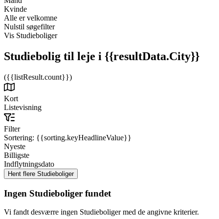
Mand
Kvinde
Alle er velkomne
Nulstil søgefilter
Vis Studieboliger
Studiebolig til leje
i {{resultData.City}}
({{listResult.count}})
Kort
Listevisning
Filter
Sortering:
{{sorting.keyHeadlineValue}}
Nyeste
Billigste
Indflytningsdato
Ingen Studieboliger fundet
Vi fandt desværre ingen Studieboliger med de angivne kriterier.