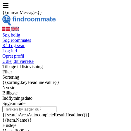
{{unreadMessages}}
Søg bolig
Søg roommates
Råd og svar
Log ind
Opret profil
Udlej dit værelse
Tilbage til listevisning
Filter
Sortering
{{sorting.keyHeadlineValue}}
Nyeste
Billigste
Indflytningsdato
Søgeområde
{{searchAreaAutocompleteResultHeadline()}}
{{item.Name}}
Husleje
Maks. 3000 kr.