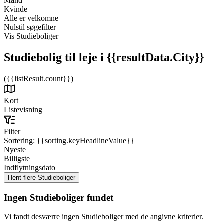
Mand
Kvinde
Alle er velkomne
Nulstil søgefilter
Vis Studieboliger
Studiebolig til leje
i {{resultData.City}}
({{listResult.count}})
Kort
Listevisning
Filter
Sortering:
{{sorting.keyHeadlineValue}}
Nyeste
Billigste
Indflytningsdato
Ingen Studieboliger fundet
Vi fandt desværre ingen Studieboliger med de angivne kriterier.