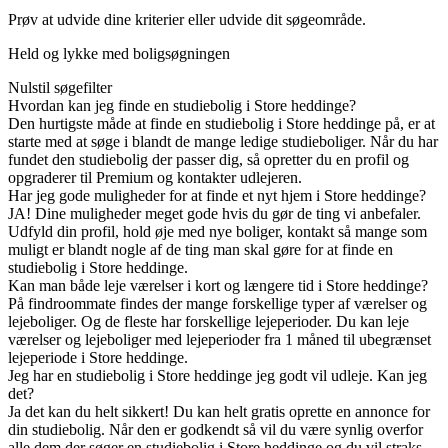
Prøv at udvide dine kriterier eller udvide dit søgeområde.
Held og lykke med boligsøgningen
Nulstil søgefilter
Hvordan kan jeg finde en studiebolig i Store heddinge?
Den hurtigste måde at finde en studiebolig i Store heddinge på, er at
starte med at søge i blandt de mange ledige studieboliger. Når du har
fundet den studiebolig der passer dig, så opretter du en profil og
opgraderer til Premium og kontakter udlejeren.
Har jeg gode muligheder for at finde et nyt hjem i Store heddinge?
JA! Dine muligheder meget gode hvis du gør de ting vi anbefaler.
Udfyld din profil, hold øje med nye boliger, kontakt så mange som
muligt er blandt nogle af de ting man skal gøre for at finde en
studiebolig i Store heddinge.
Kan man både leje værelser i kort og længere tid i Store heddinge?
På findroommate findes der mange forskellige typer af værelser og
lejeboliger. Og de fleste har forskellige lejeperioder. Du kan leje
værelser og lejeboliger med lejeperioder fra 1 måned til ubegrænset
lejeperiode i Store heddinge.
Jeg har en studiebolig i Store heddinge jeg godt vil udleje. Kan jeg
det?
Ja det kan du helt sikkert! Du kan helt gratis oprette en annonce for
din studiebolig. Når den er godkendt så vil du være synlig overfor
alle dem der søger en studiebolig i Store heddinge og du vil straks