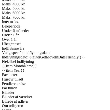
Maks. 4000 kr.
Maks. 5000 kr.
Maks. 6000 kr.
Maks. 7000 kr.
Intet maks.
Lejeperiode
Under 6 måneder
Under 1 år
Over 1 år
Ubegrænset
Indflytning fra
Vælg specifik indflytningsdato
Indflytningsdato: {{filterGetMoveInDateFriendly()}}
Fleksibel indflytning
{{item.MonthName}}
{{item.Year}}
Faciliteter
Husdyr tilladt
Pendlerværelse
Par tilladt
Billeder
Billeder af værelset
Billede af udlejer
Om udlejeren