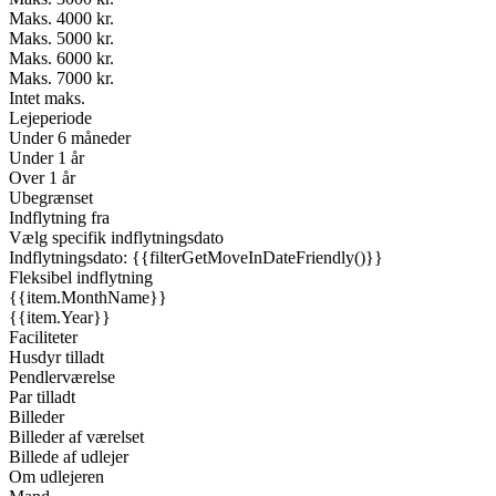
Maks. 4000 kr.
Maks. 5000 kr.
Maks. 6000 kr.
Maks. 7000 kr.
Intet maks.
Lejeperiode
Under 6 måneder
Under 1 år
Over 1 år
Ubegrænset
Indflytning fra
Vælg specifik indflytningsdato
Indflytningsdato: {{filterGetMoveInDateFriendly()}}
Fleksibel indflytning
{{item.MonthName}}
{{item.Year}}
Faciliteter
Husdyr tilladt
Pendlerværelse
Par tilladt
Billeder
Billeder af værelset
Billede af udlejer
Om udlejeren