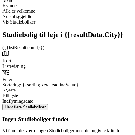
Mand
Kvinde
Alle er velkomne
Nulstil søgefilter
Vis Studieboliger
Studiebolig til leje
i {{resultData.City}}
({{listResult.count}})
Kort
Listevisning
Filter
Sortering:
{{sorting.keyHeadlineValue}}
Nyeste
Billigste
Indflytningsdato
Ingen Studieboliger fundet
Vi fandt desværre ingen Studieboliger med de angivne kriterier.