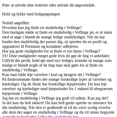
Prøv at udvide dine kriterier eller udvide dit søgeområde.
Held og lykke med boligsøgningen
Nulstil søgefilter
Hvordan kan jeg finde en studiebolig i Veflinge?
Den hurtigste måde at finde en studiebolig i Veflinge på, er at starte
med at søge i blandt de mange ledige studieboliger. Når du har
fundet den studiebolig der passer dig, så opretter du en profil og
opgraderer til Premium og kontakter udlejeren.
Har jeg gode muligheder for at finde et nyt hjem i Veflinge?
JA! Dine muligheder meget gode hvis du gør de ting vi anbefaler.
Udfyld din profil, hold øje med nye boliger, kontakt så mange som
muligt er blandt nogle af de ting man skal gøre for at finde en
studiebolig i Veflinge.
Kan man både leje værelser i kort og længere tid i Veflinge?
På findroommate findes der mange forskellige typer af værelser og
lejeboliger. Og de fleste har forskellige lejeperioder. Du kan leje
værelser og lejeboliger med lejeperioder fra 1 måned til ubegrænset
lejeperiode i Veflinge.
Jeg har en studiebolig i Veflinge jeg godt vil udleje. Kan jeg det?
Ja det kan du helt sikkert! Du kan helt gratis oprette en annonce for
din studiebolig. Når den er godkendt så vil du være synlig overfor
alle dem der søger en studiebolig i Veflinge og du vil straks begynde
at modtage beskeder.
Udlej din studiebolig her