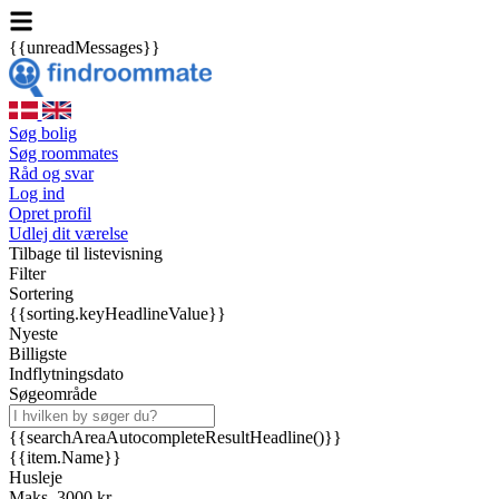
{{unreadMessages}}
Søg bolig
Søg roommates
Råd og svar
Log ind
Opret profil
Udlej dit værelse
Tilbage til listevisning
Filter
Sortering
{{sorting.keyHeadlineValue}}
Nyeste
Billigste
Indflytningsdato
Søgeområde
{{searchAreaAutocompleteResultHeadline()}}
{{item.Name}}
Husleje
Maks. 3000 kr.