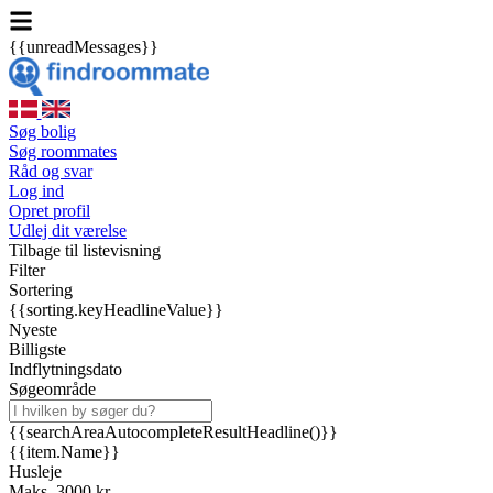
{{unreadMessages}}
Søg bolig
Søg roommates
Råd og svar
Log ind
Opret profil
Udlej dit værelse
Tilbage til listevisning
Filter
Sortering
{{sorting.keyHeadlineValue}}
Nyeste
Billigste
Indflytningsdato
Søgeområde
{{searchAreaAutocompleteResultHeadline()}}
{{item.Name}}
Husleje
Maks. 3000 kr.