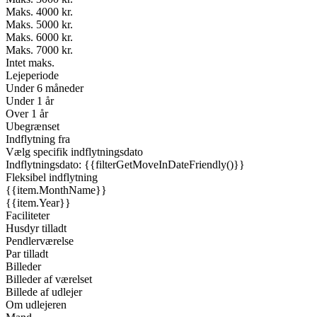
Maks. 4000 kr.
Maks. 5000 kr.
Maks. 6000 kr.
Maks. 7000 kr.
Intet maks.
Lejeperiode
Under 6 måneder
Under 1 år
Over 1 år
Ubegrænset
Indflytning fra
Vælg specifik indflytningsdato
Indflytningsdato: {{filterGetMoveInDateFriendly()}}
Fleksibel indflytning
{{item.MonthName}}
{{item.Year}}
Faciliteter
Husdyr tilladt
Pendlerværelse
Par tilladt
Billeder
Billeder af værelset
Billede af udlejer
Om udlejeren