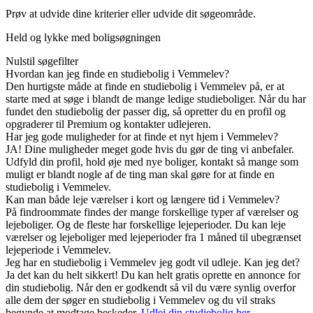
Prøv at udvide dine kriterier eller udvide dit søgeområde.
Held og lykke med boligsøgningen
Nulstil søgefilter
Hvordan kan jeg finde en studiebolig i Vemmelev?
Den hurtigste måde at finde en studiebolig i Vemmelev på, er at
starte med at søge i blandt de mange ledige studieboliger. Når du har
fundet den studiebolig der passer dig, så opretter du en profil og
opgraderer til Premium og kontakter udlejeren.
Har jeg gode muligheder for at finde et nyt hjem i Vemmelev?
JA! Dine muligheder meget gode hvis du gør de ting vi anbefaler.
Udfyld din profil, hold øje med nye boliger, kontakt så mange som
muligt er blandt nogle af de ting man skal gøre for at finde en
studiebolig i Vemmelev.
Kan man både leje værelser i kort og længere tid i Vemmelev?
På findroommate findes der mange forskellige typer af værelser og
lejeboliger. Og de fleste har forskellige lejeperioder. Du kan leje
værelser og lejeboliger med lejeperioder fra 1 måned til ubegrænset
lejeperiode i Vemmelev.
Jeg har en studiebolig i Vemmelev jeg godt vil udleje. Kan jeg det?
Ja det kan du helt sikkert! Du kan helt gratis oprette en annonce for
din studiebolig. Når den er godkendt så vil du være synlig overfor
alle dem der søger en studiebolig i Vemmelev og du vil straks
begynde at modtage beskeder.
Udlej din studiebolig her