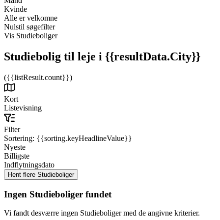
Mand
Kvinde
Alle er velkomne
Nulstil søgefilter
Vis Studieboliger
Studiebolig til leje
i {{resultData.City}}
({{listResult.count}})
Kort
Listevisning
Filter
Sortering:
{{sorting.keyHeadlineValue}}
Nyeste
Billigste
Indflytningsdato
Ingen Studieboliger fundet
Vi fandt desværre ingen Studieboliger med de angivne kriterier.