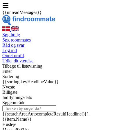
{{unreadMessages}}
Søg bolig
Søg roommates
Råd og svar
Log ind
Opret profil
Udlej dit værelse
Tilbage til listevisning
Filter
Sortering
{{sorting.keyHeadlineValue}}
Nyeste
Billigste
Indflytningsdato
Søgeområde
{{searchAreaAutocompleteResultHeadline()}}
{{item.Name}}
Husleje
Maks. 3000 kr.