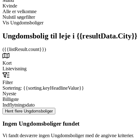
Mand
Kvinde
Alle er velkomne
Nulstil søgefilter
Vis Ungdomsboliger
Ungdomsbolig til leje
i {{resultData.City}}
({{listResult.count}})
Kort
Listevisning
Filter
Sortering:
{{sorting.keyHeadlineValue}}
Nyeste
Billigste
Indflytningsdato
Ingen Ungdomsboliger fundet
Vi fandt desværre ingen Ungdomsboliger med de angivne kriterier.