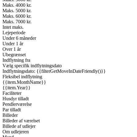
Maks. 4000 kr.
Maks. 5000 kr.
Maks. 6000 kr.
Maks. 7000 kr.
Intet maks.
Lejeperiode
Under 6 måneder
Under 1 år
Over 1 år
Ubegrænset
Indflytning fra
Vælg specifik indflytningsdato
Indflytningsdato: {{filterGetMoveInDateFriendly()}}
Fleksibel indflytning
{{item.MonthName}}
{{item.Year}}
Faciliteter
Husdyr tilladt
Pendlerværelse
Par tilladt
Billeder
Billeder af værelset
Billede af udlejer
Om udlejeren