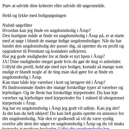
Prøv at udvide dine kriterier eller udvide dit søgeområde.
Held og lykke med boligsøgningen
Nulstil søgefilter
Hvordan kan jeg finde en ungdomsbolig i Årup?
Den hurtigste måde at finde en ungdomsbolig i Årup på, er at starte
med at søge i blandt de mange ledige ungdomsboliger. Når du har
fundet den ungdomsbolig der passer dig, så opretter du en profil og
opgraderer til Premium og kontakter udlejeren.
Har jeg gode muligheder for at finde et nyt hjem i Årup?
JA! Dine muligheder meget gode hvis du gør de ting vi anbefaler.
Udfyld din profil, hold øje med nye boliger, kontakt så mange som
muligt er blandt nogle af de ting man skal gøre for at finde en
ungdomsbolig i Årup.
Kan man både leje værelser i kort og længere tid i Årup?
På findroommate findes der mange forskellige typer af værelser og
lejeboliger. Og de fleste har forskellige lejeperioder. Du kan leje
værelser og lejeboliger med lejeperioder fra 1 måned til ubegrænset
lejeperiode i Årup.
Jeg har en ungdomsbolig i Årup jeg godt vil udleje. Kan jeg det?
Ja det kan du helt sikkert! Du kan helt gratis oprette en annonce for
din ungdomsbolig. Når den er godkendt så vil du være synlig
overfor alle dem der søger en ungdomsbolig i Årup og du vil straks
begynde at modtage beskeder.
Udlej din ungdomsbolig her