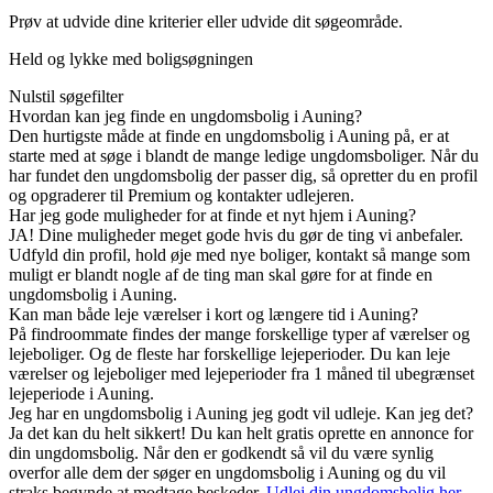
Prøv at udvide dine kriterier eller udvide dit søgeområde.
Held og lykke med boligsøgningen
Nulstil søgefilter
Hvordan kan jeg finde en ungdomsbolig i Auning?
Den hurtigste måde at finde en ungdomsbolig i Auning på, er at
starte med at søge i blandt de mange ledige ungdomsboliger. Når du
har fundet den ungdomsbolig der passer dig, så opretter du en profil
og opgraderer til Premium og kontakter udlejeren.
Har jeg gode muligheder for at finde et nyt hjem i Auning?
JA! Dine muligheder meget gode hvis du gør de ting vi anbefaler.
Udfyld din profil, hold øje med nye boliger, kontakt så mange som
muligt er blandt nogle af de ting man skal gøre for at finde en
ungdomsbolig i Auning.
Kan man både leje værelser i kort og længere tid i Auning?
På findroommate findes der mange forskellige typer af værelser og
lejeboliger. Og de fleste har forskellige lejeperioder. Du kan leje
værelser og lejeboliger med lejeperioder fra 1 måned til ubegrænset
lejeperiode i Auning.
Jeg har en ungdomsbolig i Auning jeg godt vil udleje. Kan jeg det?
Ja det kan du helt sikkert! Du kan helt gratis oprette en annonce for
din ungdomsbolig. Når den er godkendt så vil du være synlig
overfor alle dem der søger en ungdomsbolig i Auning og du vil
straks begynde at modtage beskeder.
Udlej din ungdomsbolig her