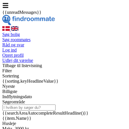
{{unreadMessages}}
Søg bolig
Søg roommates
Råd og svar
Log ind
Opret profil
Udlej dit værelse
Tilbage til listevisning
Filter
Sortering
{{sorting.keyHeadlineValue}}
Nyeste
Billigste
Indflytningsdato
Søgeområde
{{searchAreaAutocompleteResultHeadline()}}
{{item.Name}}
Husleje
Maks. 3000 kr.