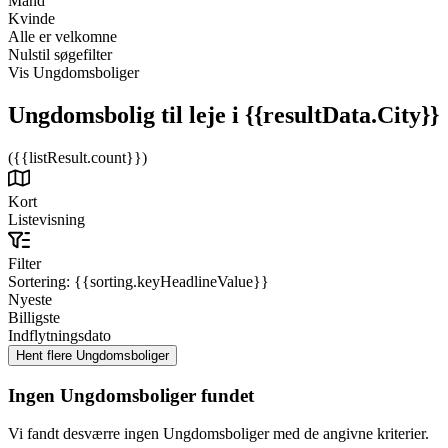
Mand
Kvinde
Alle er velkomne
Nulstil søgefilter
Vis Ungdomsboliger
Ungdomsbolig til leje
i {{resultData.City}}
({{listResult.count}})
Kort
Listevisning
Filter
Sortering:
{{sorting.keyHeadlineValue}}
Nyeste
Billigste
Indflytningsdato
Ingen Ungdomsboliger fundet
Vi fandt desværre ingen Ungdomsboliger med de angivne kriterier.