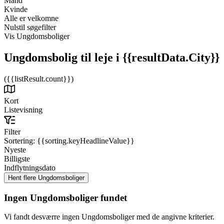
Mand
Kvinde
Alle er velkomne
Nulstil søgefilter
Vis Ungdomsboliger
Ungdomsbolig til leje
i {{resultData.City}}
({{listResult.count}})
Kort
Listevisning
Filter
Sortering:
{{sorting.keyHeadlineValue}}
Nyeste
Billigste
Indflytningsdato
Ingen Ungdomsboliger fundet
Vi fandt desværre ingen Ungdomsboliger med de angivne kriterier.