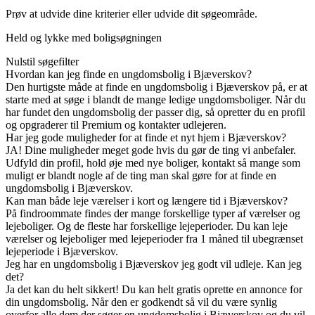
Prøv at udvide dine kriterier eller udvide dit søgeområde.
Held og lykke med boligsøgningen
Nulstil søgefilter
Hvordan kan jeg finde en ungdomsbolig i Bjæverskov?
Den hurtigste måde at finde en ungdomsbolig i Bjæverskov på, er at
starte med at søge i blandt de mange ledige ungdomsboliger. Når du
har fundet den ungdomsbolig der passer dig, så opretter du en profil
og opgraderer til Premium og kontakter udlejeren.
Har jeg gode muligheder for at finde et nyt hjem i Bjæverskov?
JA! Dine muligheder meget gode hvis du gør de ting vi anbefaler.
Udfyld din profil, hold øje med nye boliger, kontakt så mange som
muligt er blandt nogle af de ting man skal gøre for at finde en
ungdomsbolig i Bjæverskov.
Kan man både leje værelser i kort og længere tid i Bjæverskov?
På findroommate findes der mange forskellige typer af værelser og
lejeboliger. Og de fleste har forskellige lejeperioder. Du kan leje
værelser og lejeboliger med lejeperioder fra 1 måned til ubegrænset
lejeperiode i Bjæverskov.
Jeg har en ungdomsbolig i Bjæverskov jeg godt vil udleje. Kan jeg
det?
Ja det kan du helt sikkert! Du kan helt gratis oprette en annonce for
din ungdomsbolig. Når den er godkendt så vil du være synlig
overfor alle dem der søger en ungdomsbolig i Bjæverskov og du vil