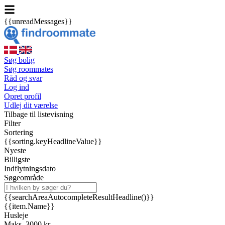
{{unreadMessages}}
Søg bolig
Søg roommates
Råd og svar
Log ind
Opret profil
Udlej dit værelse
Tilbage til listevisning
Filter
Sortering
{{sorting.keyHeadlineValue}}
Nyeste
Billigste
Indflytningsdato
Søgeområde
{{searchAreaAutocompleteResultHeadline()}}
{{item.Name}}
Husleje
Maks. 3000 kr.