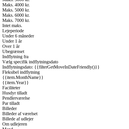
Maks. 4000 kr.
Maks. 5000 kr.
Maks. 6000 kr.
Maks. 7000 kr.
Intet maks.
Lejeperiode
Under 6 måneder
Under 1 år
Over 1 år
Ubegrænset
Indflytning fra
Vælg specifik indflytningsdato
Indflytningsdato: {{filterGetMoveInDateFriendly()}}
Fleksibel indflytning
{{item.MonthName}}
{{item.Year}}
Faciliteter
Husdyr tilladt
Pendlerværelse
Par tilladt
Billeder
Billeder af værelset
Billede af udlejer
Om udlejeren