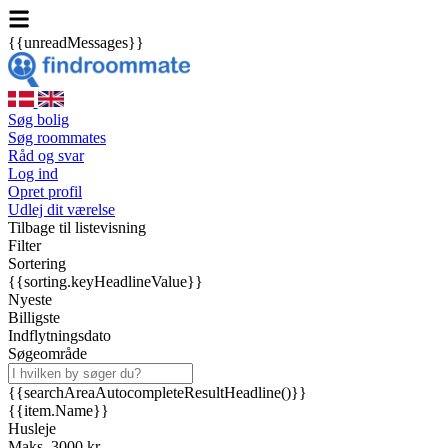
{{unreadMessages}}
Søg bolig
Søg roommates
Råd og svar
Log ind
Opret profil
Udlej dit værelse
Tilbage til listevisning
Filter
Sortering
{{sorting.keyHeadlineValue}}
Nyeste
Billigste
Indflytningsdato
Søgeområde
{{searchAreaAutocompleteResultHeadline()}}
{{item.Name}}
Husleje
Maks. 3000 kr.