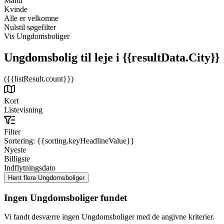
Mand
Kvinde
Alle er velkomne
Nulstil søgefilter
Vis Ungdomsboliger
Ungdomsbolig til leje
i {{resultData.City}}
({{listResult.count}})
Kort
Listevisning
Filter
Sortering:
{{sorting.keyHeadlineValue}}
Nyeste
Billigste
Indflytningsdato
Ingen Ungdomsboliger fundet
Vi fandt desværre ingen Ungdomsboliger med de angivne kriterier.