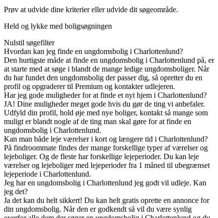
Prøv at udvide dine kriterier eller udvide dit søgeområde.
Held og lykke med boligsøgningen
Nulstil søgefilter
Hvordan kan jeg finde en ungdomsbolig i Charlottenlund?
Den hurtigste måde at finde en ungdomsbolig i Charlottenlund på, er
at starte med at søge i blandt de mange ledige ungdomsboliger. Når
du har fundet den ungdomsbolig der passer dig, så opretter du en
profil og opgraderer til Premium og kontakter udlejeren.
Har jeg gode muligheder for at finde et nyt hjem i Charlottenlund?
JA! Dine muligheder meget gode hvis du gør de ting vi anbefaler.
Udfyld din profil, hold øje med nye boliger, kontakt så mange som
muligt er blandt nogle af de ting man skal gøre for at finde en
ungdomsbolig i Charlottenlund.
Kan man både leje værelser i kort og længere tid i Charlottenlund?
På findroommate findes der mange forskellige typer af værelser og
lejeboliger. Og de fleste har forskellige lejeperioder. Du kan leje
værelser og lejeboliger med lejeperioder fra 1 måned til ubegrænset
lejeperiode i Charlottenlund.
Jeg har en ungdomsbolig i Charlottenlund jeg godt vil udleje. Kan
jeg det?
Ja det kan du helt sikkert! Du kan helt gratis oprette en annonce for
din ungdomsbolig. Når den er godkendt så vil du være synlig
overfor alle dem der søger en ungdomsbolig i Charlottenlund og du