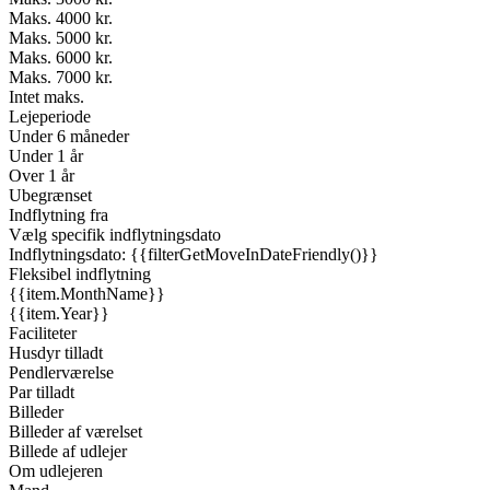
Maks. 4000 kr.
Maks. 5000 kr.
Maks. 6000 kr.
Maks. 7000 kr.
Intet maks.
Lejeperiode
Under 6 måneder
Under 1 år
Over 1 år
Ubegrænset
Indflytning fra
Vælg specifik indflytningsdato
Indflytningsdato: {{filterGetMoveInDateFriendly()}}
Fleksibel indflytning
{{item.MonthName}}
{{item.Year}}
Faciliteter
Husdyr tilladt
Pendlerværelse
Par tilladt
Billeder
Billeder af værelset
Billede af udlejer
Om udlejeren