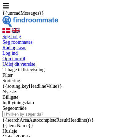
{{unreadMessages}}
Søg bolig
Søg roommates
Råd og svar
Log ind
Opret profil
Udlej dit værelse
Tilbage til listevisning
Filter
Sortering
{{sorting.keyHeadlineValue}}
Nyeste
Billigste
Indflytningsdato
Søgeområde
{{searchAreaAutocompleteResultHeadline()}}
{{item.Name}}
Husleje
Maks. 3000 kr.