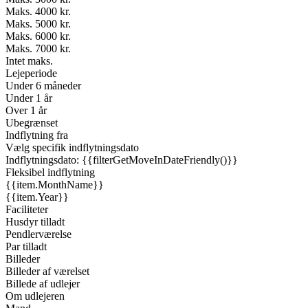
Maks. 4000 kr.
Maks. 5000 kr.
Maks. 6000 kr.
Maks. 7000 kr.
Intet maks.
Lejeperiode
Under 6 måneder
Under 1 år
Over 1 år
Ubegrænset
Indflytning fra
Vælg specifik indflytningsdato
Indflytningsdato: {{filterGetMoveInDateFriendly()}}
Fleksibel indflytning
{{item.MonthName}}
{{item.Year}}
Faciliteter
Husdyr tilladt
Pendlerværelse
Par tilladt
Billeder
Billeder af værelset
Billede af udlejer
Om udlejeren