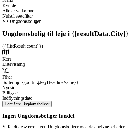
Mand
Kvinde
Alle er velkomne
Nulstil søgefilter
Vis Ungdomsboliger
Ungdomsbolig til leje
i {{resultData.City}}
({{listResult.count}})
Kort
Listevisning
Filter
Sortering:
{{sorting.keyHeadlineValue}}
Nyeste
Billigste
Indflytningsdato
Ingen Ungdomsboliger fundet
Vi fandt desværre ingen Ungdomsboliger med de angivne kriterier.