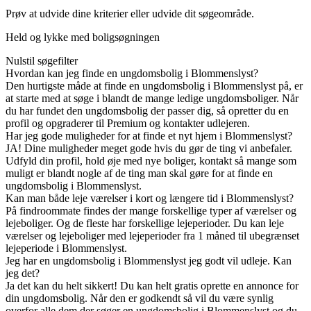
Prøv at udvide dine kriterier eller udvide dit søgeområde.
Held og lykke med boligsøgningen
Nulstil søgefilter
Hvordan kan jeg finde en ungdomsbolig i Blommenslyst?
Den hurtigste måde at finde en ungdomsbolig i Blommenslyst på, er
at starte med at søge i blandt de mange ledige ungdomsboliger. Når
du har fundet den ungdomsbolig der passer dig, så opretter du en
profil og opgraderer til Premium og kontakter udlejeren.
Har jeg gode muligheder for at finde et nyt hjem i Blommenslyst?
JA! Dine muligheder meget gode hvis du gør de ting vi anbefaler.
Udfyld din profil, hold øje med nye boliger, kontakt så mange som
muligt er blandt nogle af de ting man skal gøre for at finde en
ungdomsbolig i Blommenslyst.
Kan man både leje værelser i kort og længere tid i Blommenslyst?
På findroommate findes der mange forskellige typer af værelser og
lejeboliger. Og de fleste har forskellige lejeperioder. Du kan leje
værelser og lejeboliger med lejeperioder fra 1 måned til ubegrænset
lejeperiode i Blommenslyst.
Jeg har en ungdomsbolig i Blommenslyst jeg godt vil udleje. Kan
jeg det?
Ja det kan du helt sikkert! Du kan helt gratis oprette en annonce for
din ungdomsbolig. Når den er godkendt så vil du være synlig
overfor alle dem der søger en ungdomsbolig i Blommenslyst og du